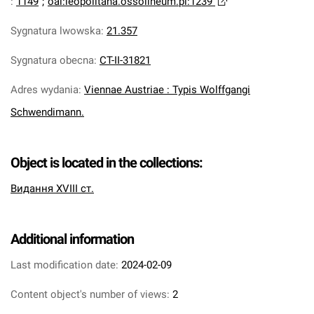
:
1149
;
oai:leopolitana.ossolineum.pl:1239
Sygnatura lwowska
:
21.357
Sygnatura obecna
:
CT-II-31821
Adres wydania
:
Viennae Austriae : Typis Wolffgangi
Schwendimann.
Object is located in the collections:
Видання XVIII ст.
Additional information
Last modification date:
2024-02-09
Content object's number of views:
2