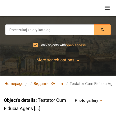
only objects with
open access
More search options
Homepage
Видання XVIII ст.
Testator Cum Fiducia Agens 
Object's details
:
Testator Cum
Photo gallery
Fiducia Agens [...].