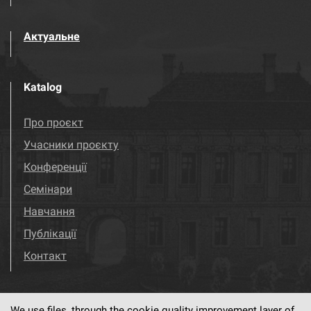
Актуальне
Katalog
Про проєкт
Учасники проєкту
Конференції
Семінари
Навчання
Публікації
Контакт
We use files, through the cookie quality improvement layer of