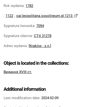
Rok wydania
:
1782
:
1122
;
oai:leopolitana.ossolineum.pl:1213
Sygnatura lwowska
:
7094
Sygnatura obecna
:
CT-II 31278
Adres wydania
:
[Kraków : s.n.]
Object is located in the collections:
Видання XVIII ст.
Additional information
Last modification date:
2024-02-09