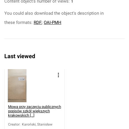
Content object's number of views:
1
You could also download the object's description in
these formats:
RDF
;
OAI-PMH
Last viewed
Mowa przy zaczęciu publicznych
popisów szkół większych
krakowskich [...]
Creator
:
Karoński, Stanisław