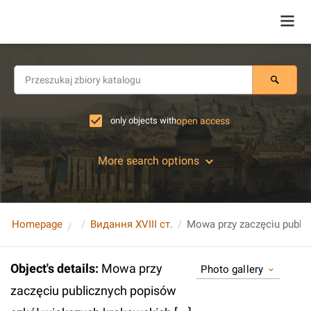
only objects with
open access
More search options
Homepage
Видання XVIII ст.
Object's details
:
Mowa przy
Photo gallery
zaczęciu publicznych popisów