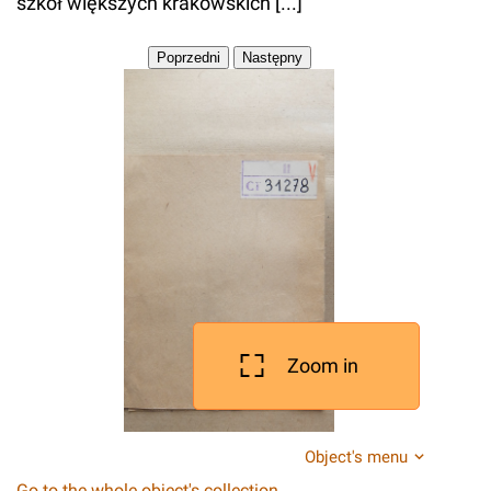
szkół większych krakowskich [...]
Zoom in
Object's menu
Go to the whole object's collection