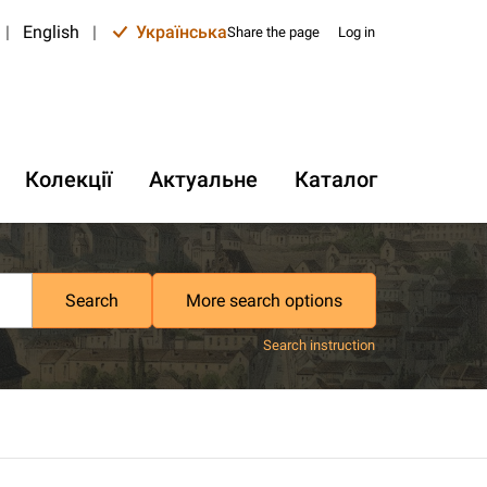
|
English
|
Українська
Share the page
Log in
Колекції
Актуальне
Каталог
Search
More search options
Search instruction