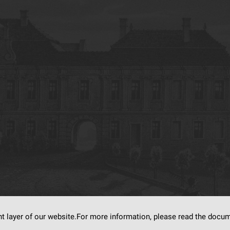
nt layer of our website.For more information, please read the doc
s on
dLibra6.4.18-SNAPSHOT
software created by
Poznan Supercomputing and Ne