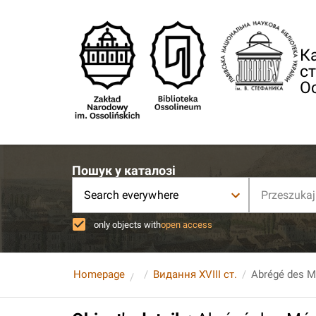
Ка
ст
О
Пошук у каталозі
Search everywhere
only objects with
open access
Homepage
Видання XVIII ст.