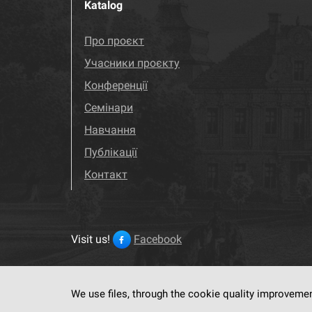
Katalog
Про проєкт
Учасники проєкту
Конференції
Семінари
Навчання
Публікації
Контакт
Visit us!
Facebook
We use files, through the cookie quality improveme
This service run