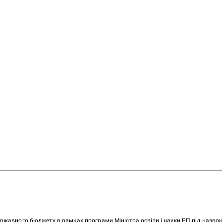
ержавного бюджету в рамках програми Міністра освіти і науки РП під назв