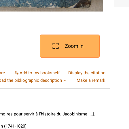
Zoom in
are
Add to my bookshelf
Display the citation
ad the bibliographic description
Make a remark
ires pour servir à l'histoire du Jacobinisme [...].
in (1741-1820)