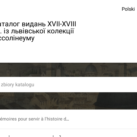
Polski
талог видань XVII-XVIII
. із львівської колекції
ссолінеуму
Abrégé des Mémoires pour servir à l'histoire du Jacobinisme [...].