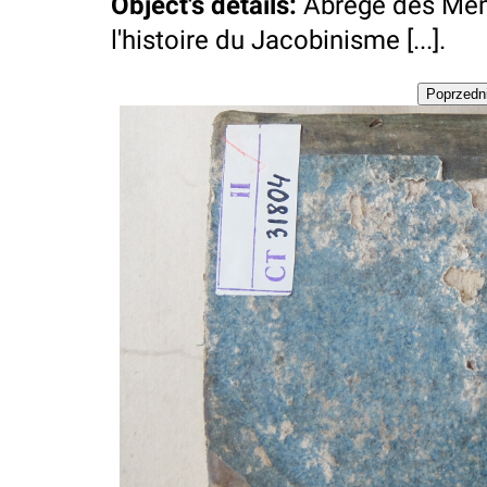
Object's details
:
Abrégé des Mém
l'histoire du Jacobinisme [...].