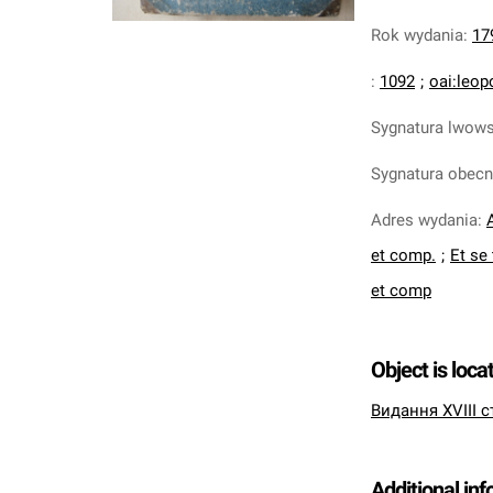
Rok wydania
:
17
:
1092
;
oai:leop
Sygnatura lwow
Sygnatura obec
Adres wydania
:
et comp.
;
Et se
et comp
Object is loca
Видання XVIII с
Additional in