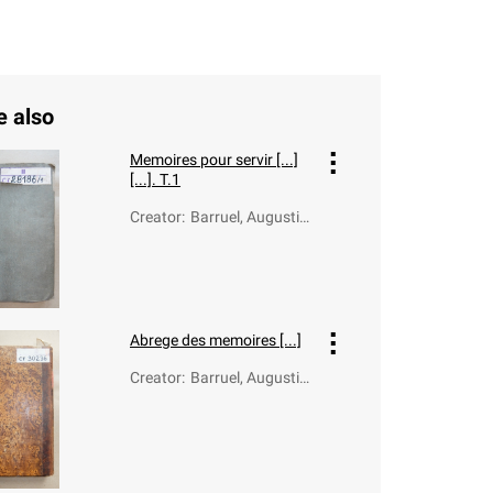
e also
Memoires pour servir [...]
[...]. T.1
Creator
:
Barruel, Augustin
(1741-1820)
Abrege des memoires [...]
Creator
:
Barruel, Augustin
(1741-1820)