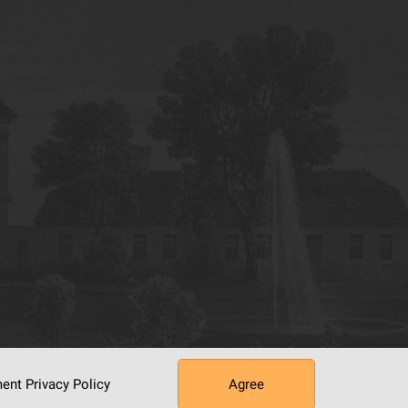
ument
Privacy Policy
Agree
tworking Center