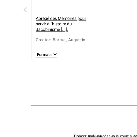
Abrégé des Mémoires pour
servir à l'histoire du
Jacobinisme [...].
Creator
:
Barruel, Augustin
(1741-1820)
Formats
Проєкт дофінансовано із коштів д