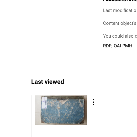
Last modificatio
Content object's
You could also d
RDF
;
OAI-PMH
Last viewed