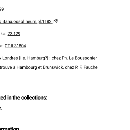
99
olitana.ossolineum.pl:1182
ska
:
22.129
na
:
CT-II-31804
A Londres [i.e. Hamburg?] : chez Ph. Le Boussonier
 trouve à Hambourg et Brunswick, chez P. F. Fauche
ted in the collections:
т.
formation