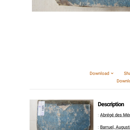
Download
Sh
Downlo
Description
:
Abrégé des Mémo
:
Barruel, August