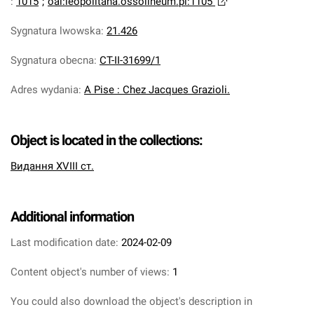
:
1015
;
oai:leopolitana.ossolineum.pl:1105
Sygnatura lwowska
:
21.426
Sygnatura obecna
:
CT-II-31699/1
Adres wydania
:
A Pise : Chez Jacques Grazioli.
Object is located in the collections:
Видання XVIII ст.
Additional information
Last modification date:
2024-02-09
Content object's number of views:
1
You could also download the object's description in