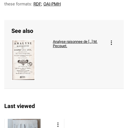
these formats:
RDF
;
OAI-PMH
See also
Analyse raisonnee de [...] M.
Pecquet.
Last viewed