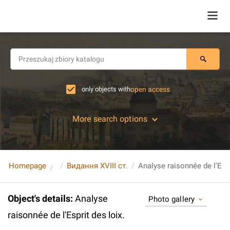
only objects with
open access
More search options
Homepage
Видання XVIII ст.
Analyse raisonnée de l'Espr
Object's details
:
Analyse
Photo gallery
raisonnée de l'Esprit des loix.