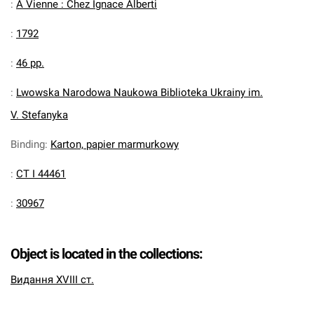
:
A Vienne : Chez Ignace Alberti
:
1792
:
46 pp.
:
Lwowska Narodowa Naukowa Biblioteka Ukrainy im.
V. Stefanyka
Binding
:
Karton, papier marmurkowy
:
CT I 44461
:
30967
Object is located in the collections:
Видання XVIII ст.