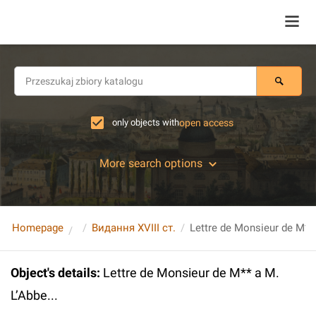
only objects with
open access
More search options
Homepage
Видання XVIII ст.
Lettre de Monsieur de M** 
Object's details
:
Lettre de Monsieur de M** a M.
L’Abbe...