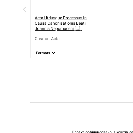
Acta Utriusque Processus In
Causa Canonisationis Beati
Joannis Nepomuceni [...].
Creator
:
Acta
Formats
Проєкт дофінансовано із коштів д