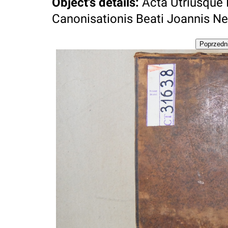
Object's details
:
Acta Utriusque
Canonisationis Beati Joannis Nep