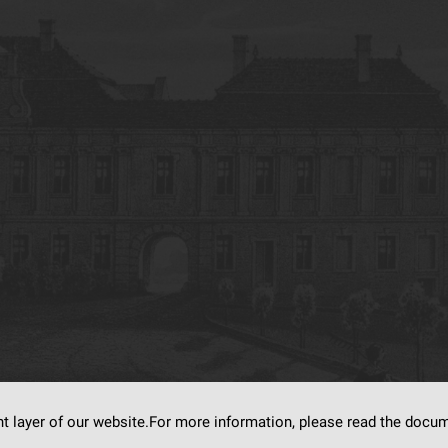
nt layer of our website.For more information, please read the doc
s on
dLibra6.4.18-SNAPSHOT
software created by
Poznan Supercomputing and Ne