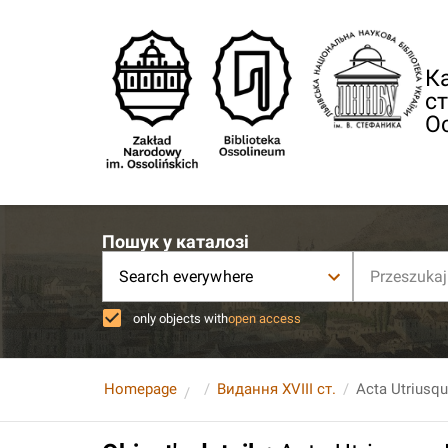
Ка
ст
О
Пошук у каталозі
Search everywhere
only objects with
open access
Homepage
Видання XVIII ст.