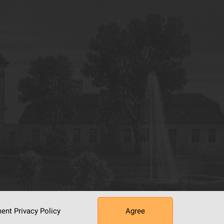
ument
Privacy Policy
Agree
tworking Center