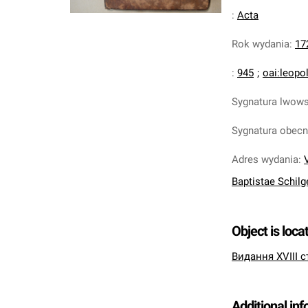
:
Acta
Rok wydania
:
17
:
945
;
oai:leopo
Sygnatura lwow
Sygnatura obec
Adres wydania
:
Baptistae Schilgen
Object is loca
Видання XVIII с
Additional in