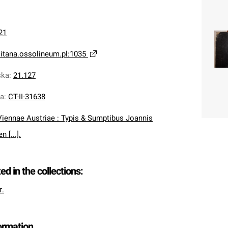
21
litana.ossolineum.pl:1035
ska
:
21.127
na
:
CT-II-31638
Viennae Austriae : Typis & Sumptibus Joannis
 [...].
ted in the collections:
т.
formation