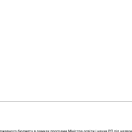
ержавного бюджету в рамках програми Міністра освіти і науки РП під назв