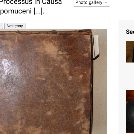
 Processus In Causa
Photo gallery
omuceni [...].
Se