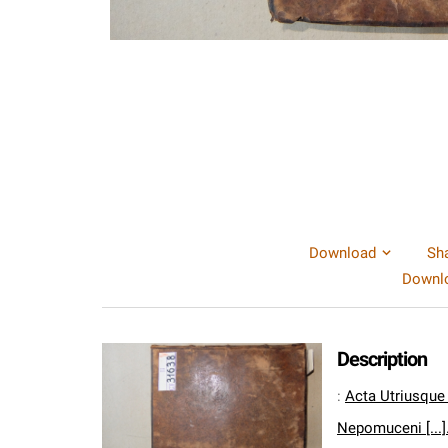
Download
Sh
Downlo
Description
:
Acta Utriusque
Nepomuceni [...]