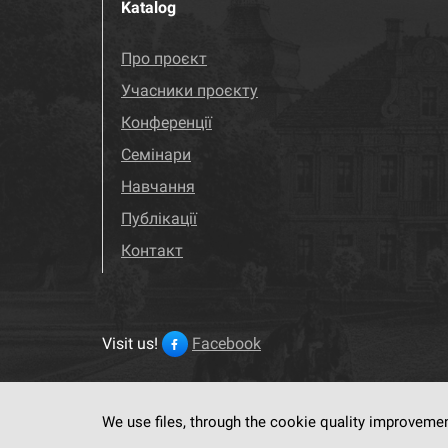
Katalog
Про проєкт
Учасники проєкту
Конференції
Семінари
Навчання
Публікації
Контакт
Visit us!
Facebook
We use files, through the cookie quality improveme
This service run