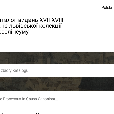
Polski
талог видань XVII-XVIII
. із львівської колекції
ссолінеуму
Acta Utriusque Processus In Causa Canonisationis Beati Joannis Nepomuceni [...].