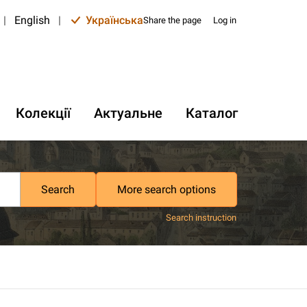
|
English
|
Українська
Share the page
Log in
Колекції
Актуальне
Каталог
Search
More search options
Search instruction