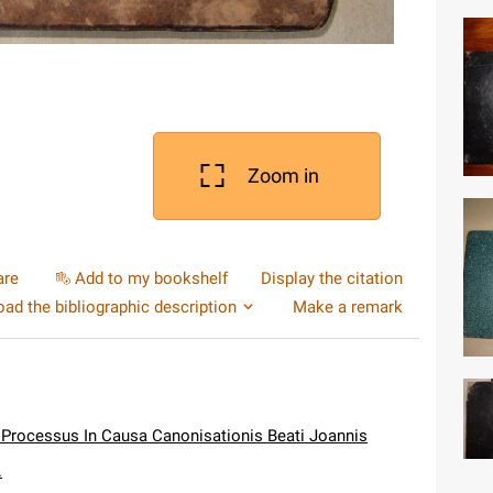
Zoom in
are
Add to my bookshelf
Display the citation
ad the bibliographic description
Make a remark
 Processus In Causa Canonisationis Beati Joannis
.