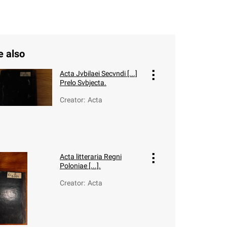
e also
Acta Jvbilaei Secvndi [...]
Prelo Svbjecta.
Creator
:
Acta
Acta litteraria Regni
Poloniae [...].
Creator
:
Acta