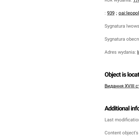
Rok wydania
:
17
:
939
;
oai:leopo
Sygnatura lwow
Sygnatura obec
Adres wydania
:
Object is loca
Видання XVIII с
Additional in
Last modificatio
Content object's