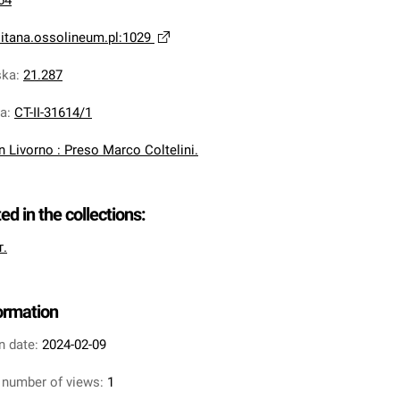
64
litana.ossolineum.pl:1029
ska
:
21.287
na
:
CT-II-31614/1
In Livorno : Preso Marco Coltelini.
ted in the collections:
т.
formation
n date:
2024-02-09
 number of views:
1