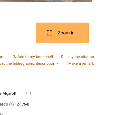
Zoom in
are
Add to my bookshelf
Display the citation
ad the bibliographic description
Make a remark
lgarotti [...]. T. 1.
cesco (1712-1764)