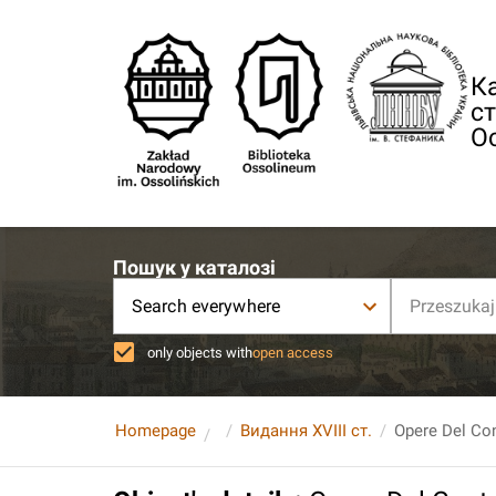
Ка
ст
О
Пошук у каталозі
Search everywhere
only objects with
open access
Homepage
Видання XVIII ст.
Opere Del Conte