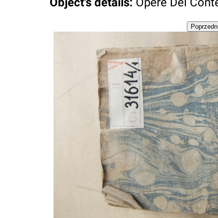
Object's details
:
Opere Del Conte A