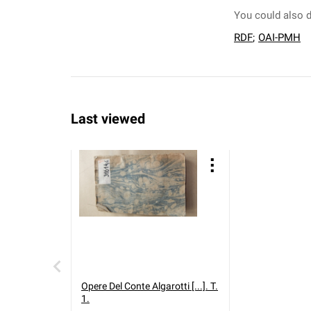
You could also d
RDF
;
OAI-PMH
Last viewed
Opere Del Conte Algarotti [...]. T.
1.