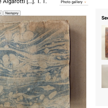
lgarotti [...]. T. 1.
Photo gallery
Se