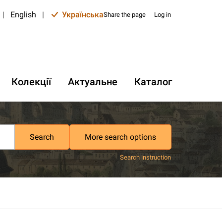
|
English
|
Українська
Share the page
Log in
Колекції
Актуальне
Каталог
Search
More search options
Search instruction