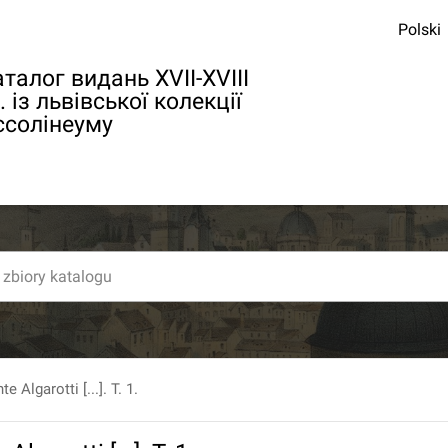
Polski
талог видань XVII-XVIII
. із львівської колекції
ссолінеуму
 Algarotti [...]. T. 1.