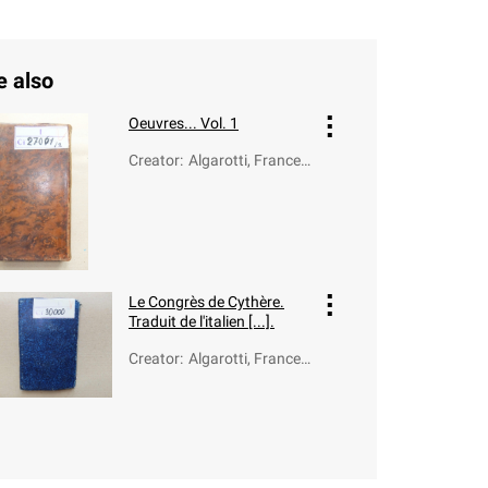
e also
Oeuvres... Vol. 1
Creator
:
Algarotti, Frances
co (1712-1764)
Le Congrès de Cythère.
Traduit de l'italien [...].
Creator
:
Algarotti, Frances
co (1712-1764)