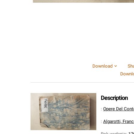
Download
Sh
Downlo
Description
:
Opere Del Conte A
:
Algarotti, Fran