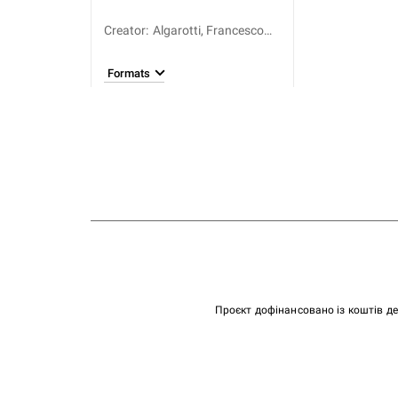
Creator
:
Algarotti, Francesco
(1712-1764)
Formats
Проєкт дофінансовано із коштів д