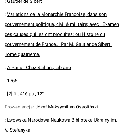
:
Gautier de Sibert
:
Variations de la Monarchie Francoise, dans son
gouvernement politique, civil & militaire; avec l'Examen
des causes qui les ont produites: ou Histoire du
gouvernement de France... Par M. Gautier de Sibert.
Tome quatrieme.
:
A Paris : Chez Saillant, Libraire
:
1765
:
[2] ff., 416 pp.; 12°
Proweniencja
:
Józef Maksymilian Ossoliński
:
Lwowska Narodowa Naukowa Biblioteka Ukrainy im.
V. Stefanyka