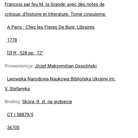
Francois par feu M. la Grande; avec des notes de
critique, d'histoire et litterature. Tome cinquieme.
:
A Paris : Chez les Freres De Bure, Libraires
:
1778
:
[2] ff., 528 pp.; 12°
Proweniencja
:
Józef Maksymilian Ossoliński
:
Lwowska Narodowa Naukowa Biblioteka Ukrainy im.
V. Stefanyka
Binding
:
Skóra, tł. zł. na grzbiecie
:
CT I 58879/5
:
36705