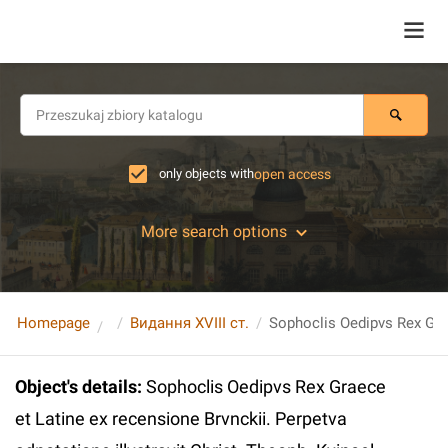
only objects with
open access
More search options
Homepage
Видання XVIII ст.
Object's details
:
Sophoclis Oedipvs Rex Graece
et Latine ex recensione Brvnckii. Perpetva