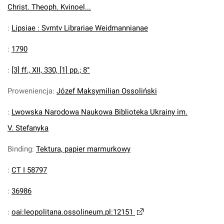
Christ. Theoph. Kvinoel...
:
Lipsiae : Svmtv Librariae Weidmannianae
:
1790
:
[3] ff., XII, 330, [1] pp.; 8°
Proweniencja
:
Józef Maksymilian Ossoliński
:
Lwowska Narodowa Naukowa Biblioteka Ukrainy im.
V. Stefanyka
Binding
:
Tektura, papier marmurkowy
:
CT I 58797
:
36986
:
oai:leopolitana.ossolineum.pl:12151