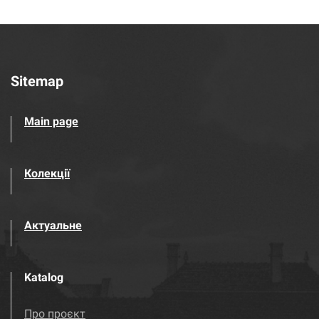
Sitemap
Main page
Колекції
Актуальне
Katalog
Про проєкт