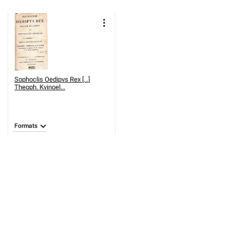
Sophoclis Oedipvs Rex [...]
Theoph. Kvinoel...
Formats