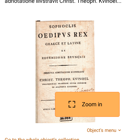
adnotatione illvstravit Christ. Theoph. Kvinoel...
Zoom in
Object's menu
Go to the whole object's collection