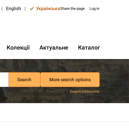
|
English
|
Українська
Share the page
Log in
Колекції
Актуальне
Каталог
Search
More search options
Search instruction