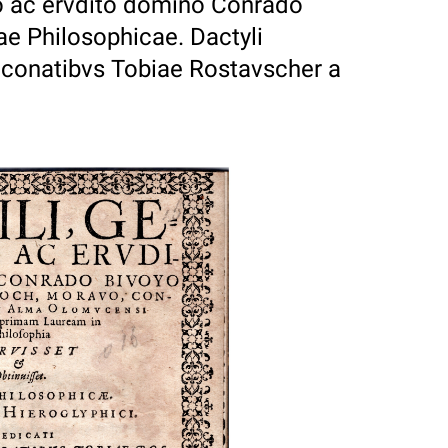
o ac ervdito domino Conrado
ae Philosophicae. Dactyli
is conatibvs Tobiae Rostavscher a