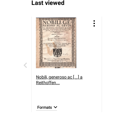
Last viewed
Nobili, generoso ac [...] a
Reithoffen...
Formats