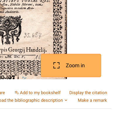
Zoom in
are
Add to my bookshelf
Display the citation
ad the bibliographic description
Make a remark