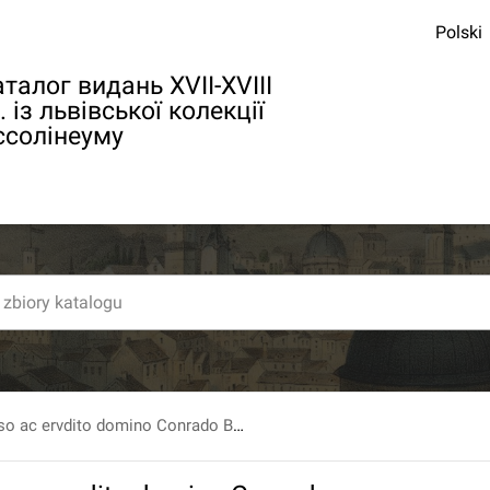
Polski
талог видань XVII-XVIII
. із львівської колекції
ссолінеуму
Nobili, generoso ac ervdito domino Conrado Bivoyo Hetzer ab Avroch... Palmae Philosophicae. Dactyli Hieroglyphici. Dedicati ex pieriis conatibvs Tobiae Rostavscher a Reithoffen...