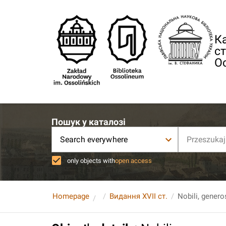
Ка
ст
О
Пошук у каталозі
Search everywhere
only objects with
open access
Homepage
Видання XVII ст.