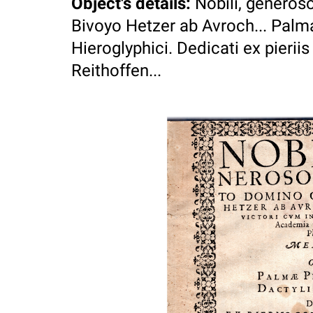
Object's details
:
Nobili, generos
Bivoyo Hetzer ab Avroch... Palm
Hieroglyphici. Dedicati ex pieri
Reithoffen...