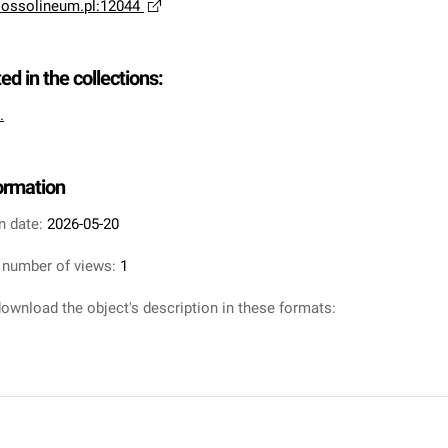
a.ossolineum.pl:12044
ted in the collections:
.
formation
n date:
2026-05-20
 number of views:
1
ownload the object's description in these formats: