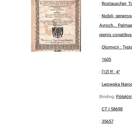
:
Rostauscher, T
:
Nobili, genero
Avroch... Palmae
pieriis conatibv
:
Olomvcii : Typi
:
1605
:
[12] ff.; 4°
:
Lwowska Narodo
Binding
:
Półpłót
:
CT I 58698
:
35657