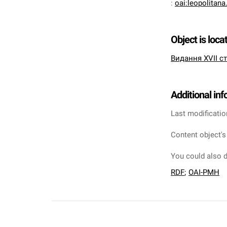
:
oai:leopolitan
Object is loca
Видання XVII ст
Additional in
Last modificatio
Content object's
You could also d
RDF
;
OAI-PMH