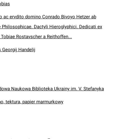
obias
so ac ervdito domino Conrado Bivoyo Hetzer ab
 Philosophicae. Dactyli Hieroglyphici. Dedicati ex
s Tobiae Rostavscher a Reithoffen...
s Georgij Handelij
wa Naukowa Biblioteka Ukrainy im. V. Stefanyka
no, tektura, papier marmurkowy