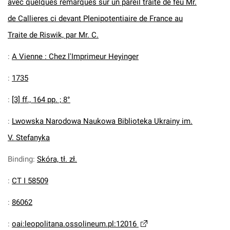
avec quelques remarques sur un pareil traite de feu Mr.
de Callieres ci devant Plenipotentiaire de France au
Traite de Riswik, par Mr. C.
:
A Vienne : Chez l'Imprimeur Heyinger
:
1735
:
[3] ff., 164 pp. ; 8°
:
Lwowska Narodowa Naukowa Biblioteka Ukrainy im.
V. Stefanyka
Binding
:
Skóra, tł. zł.
:
CT I 58509
:
86062
:
oai:leopolitana.ossolineum.pl:12016