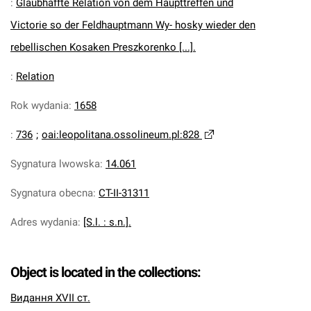
:
Glaubhaffte Relation von dem Haupttreffen und
Victorie so der Feldhauptmann Wy- hosky wieder den
rebellischen Kosaken Preszkorenko [...].
:
Relation
Rok wydania
:
1658
:
736
;
oai:leopolitana.ossolineum.pl:828
Sygnatura lwowska
:
14.061
Sygnatura obecna
:
CT-II-31311
Adres wydania
:
[S.l. : s.n.].
Object is located in the collections:
Видання XVII ст.