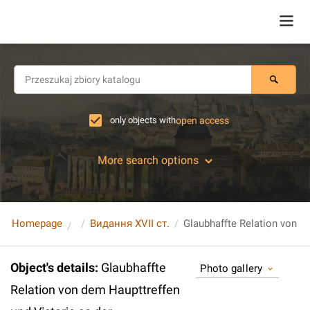
only objects with
open access
More search options
Homepage
Видання XVII ст.
Object's details
:
Glaubhaffte
Photo gallery
Relation von dem Haupttreffen