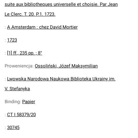
suite aux bibliotheques universelle et choisie. Par Jean
Le Clerc. T. 20. P.1. 1723.
:
A Amsterdam : chez David Mortier
:
1723
:
[1] ff., 235 pp. ; 8°
Proweniencja
:
Ossoliński, Józef Maksymilian
:
Lwowska Narodowa Naukowa Biblioteka Ukrainy im.
V. Stefanyka
Binding
:
Papier
:
CT I 58379/20
:
30745