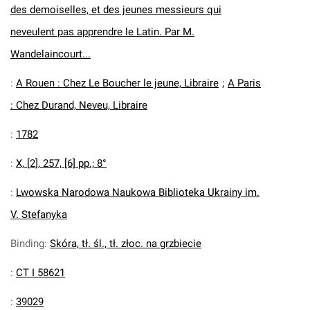
des demoiselles, et des jeunes messieurs qui
neveulent pas apprendre le Latin. Par M.
Wandelaincourt...
:
A Rouen : Chez Le Boucher le jeune, Libraire
;
A Paris
: Chez Durand, Neveu, Libraire
:
1782
:
X, [2], 257, [6] pp.; 8°
:
Lwowska Narodowa Naukowa Biblioteka Ukrainy im.
V. Stefanyka
Binding
:
Skóra, tł. śl., tł. złoc. na grzbiecie
:
CT I 58621
:
39029