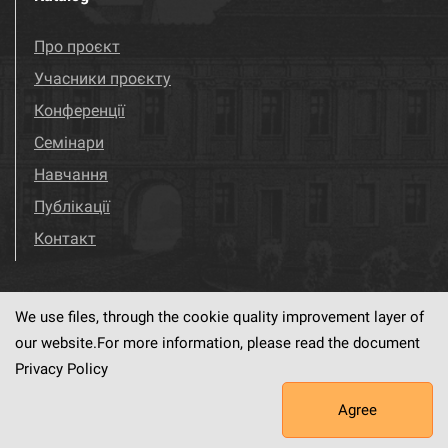
Про проєкт
Учасники проєкту
Конференції
Семінари
Навчання
Публікації
Контакт
We use files, through the cookie quality improvement layer of
Visit us!
Facebook
our website.For more information, please read the document
Privacy Policy
Agree
This service runs on
dLibra6.4.18-SNAPSHOT
software created by
PSNC