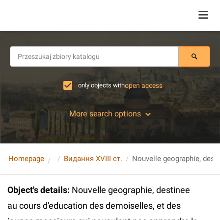
only objects with
open access
More search options
Homepage
Видання XVIII ст.
Object's details
:
Nouvelle geographie, destinee
au cours d'education des demoiselles, et des