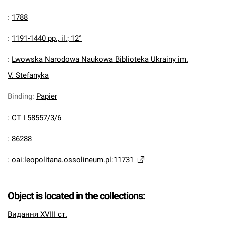
:
1788
:
1191-1440 pp., il.; 12°
:
Lwowska Narodowa Naukowa Biblioteka Ukrainy im.
V. Stefanyka
Binding
:
Papier
:
CT I 58557/3/6
:
86288
:
oai:leopolitana.ossolineum.pl:11731
Object is located in the collections:
Видання XVIII ст.