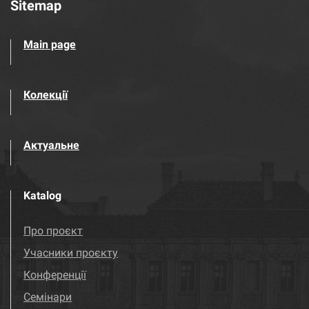
Sitemap
Main page
Колекції
Актуальне
Katalog
Про проєкт
Учасники проєкту
Конференції
Семінари