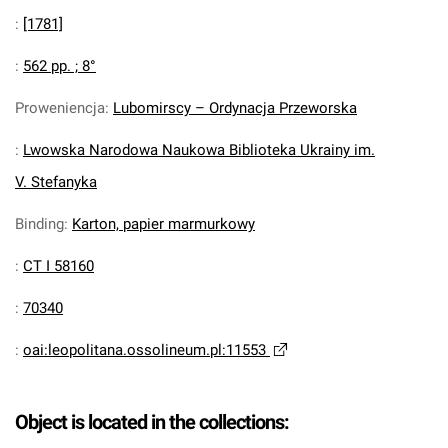
:
[1781]
:
562 pp. ; 8°
Proweniencja
:
Lubomirscy – Ordynacja Przeworska
:
Lwowska Narodowa Naukowa Biblioteka Ukrainy im.
V. Stefanyka
Binding
:
Karton, papier marmurkowy
:
CT I 58160
:
70340
:
oai:leopolitana.ossolineum.pl:11553
Object is located in the collections: