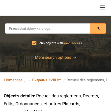
only objects with
open access
More search options
Homepage
Видання XVIII ст.
Object's details
:
Recueil des reglemens, Decrets,
Edits, Ordonnances, et autres Placards,