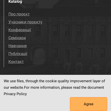
Katalog
Про проєкт
Учасники проєкту
Конференції
Семінари
Навчання
Публікації
Контакт
We use files, through the cookie quality improvement layer of
Visit us!
Facebook
our website.For more information, please read the document
Privacy Policy
Agree
This service runs on
dLibra6.4.18-SNAPSHOT
software created by
PSNC