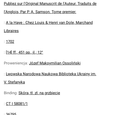
Publiez sur l'Original Manuscrit de l'Auteur. Traduits de
l'Anglois, Par P. A. Samson. Tome premier.
:
A la Haye : Chez Louis & Henri van Dole, Marchand
Libraires
:
1702
:
[14] ff., 451 pp., il.; 12°
Proweniencja
:
Józef Maksymilian Ossoliński
:
Lwowska Narodowa Naukowa Biblioteka Ukrainy im.
V. Stefanyka
Binding
:
Skóra, tł. zł. na grzbiecie
:
CT I 58081/1
:
36795