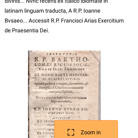
divinis... Nvnc recens ex Italico idiomate in
latinam linguam traducta, A R.P. Ioanne
Bvsaeo... Accessit R.P. Francisci Arias Exercitium
de Praesentia Dei.
Zoom in