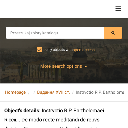
only objects with
open access
More search options
Homepage
Видання XVII ст.
Object's details
:
Instrvctio R.P. Bartholomaei
Riccii... De modo recte meditandi de rebvs