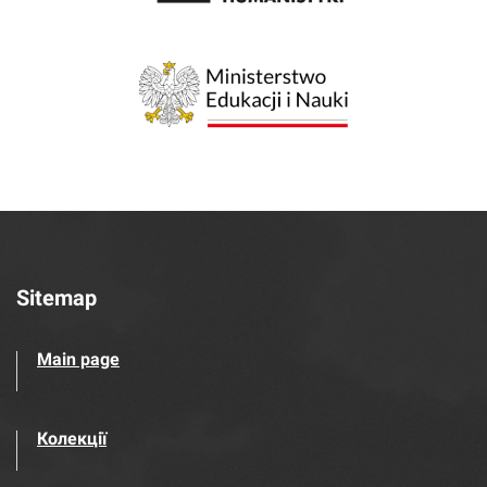
Sitemap
Main page
Колекції