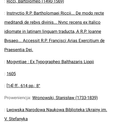
:
Ricci, Bartolomeo (1490-1569)
:
Instrvctio R.P. Bartholomaei Riccii... De modo recte
meditandi de rebvs divinis... Nvnc recens ex Italico
idiomate in latinam linguam traducta, A R.P. Ioanne
Bvsaeo... Accessit R.P. Francisci Arias Exercitium de
Praesentia Dei.
:
Mogvntiae : Ex Typographeo Balthazaris Lippii
:
1605
:
[14] ff., 614 pp.; 8°
Proweniencja
:
Wronowski, Stanisław (1733-1839)
:
Lwowska Narodowa Naukowa Biblioteka Ukrainy im.
V. Stefanyka