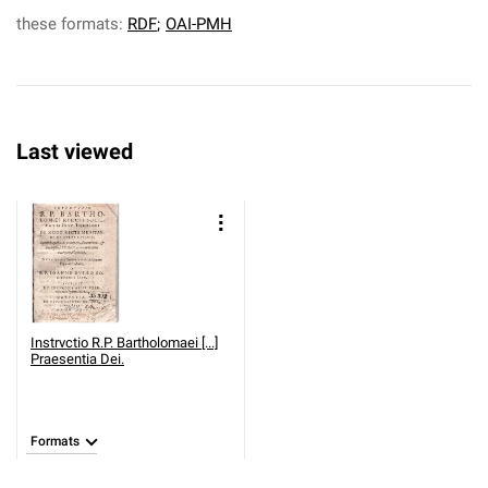
these formats:
RDF
;
OAI-PMH
Last viewed
Instrvctio R.P. Bartholomaei [...]
Praesentia Dei.
Formats