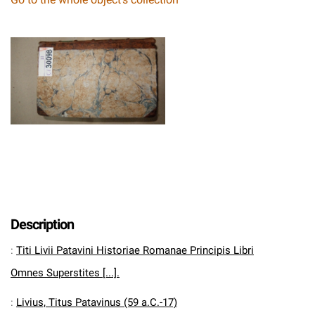
Description
:
Titi Livii Patavini Historiae Romanae Principis Libri
Omnes Superstites [...].
:
Livius, Titus Patavinus (59 a.C.-17)