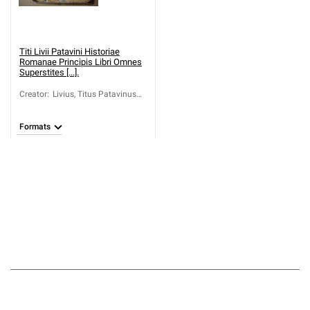
Titi Livii Patavini Historiae
Romanae Principis Libri Omnes
Superstites [...].
Creator
:
Livius, Titus Patavinus
(59 a.C.-17)
Formats