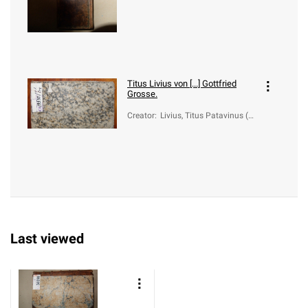
9 a.C.-17)
Titus Livius von [...] Gottfried
Grosse.
Creator
:
Livius, Titus Patavinus (5
9 a.C.-17)
Last viewed