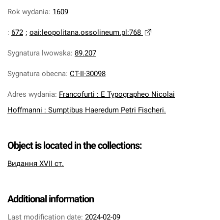
Rok wydania
:
1609
:
672
;
oai:leopolitana.ossolineum.pl:768
Sygnatura lwowska
:
89.207
Sygnatura obecna
:
CT-II-30098
Adres wydania
:
Francofurti : E Typographeo Nicolai
Hoffmanni : Sumptibus Haeredum Petri Fischeri.
Object is located in the collections:
Видання XVII ст.
Additional information
Last modification date:
2024-02-09