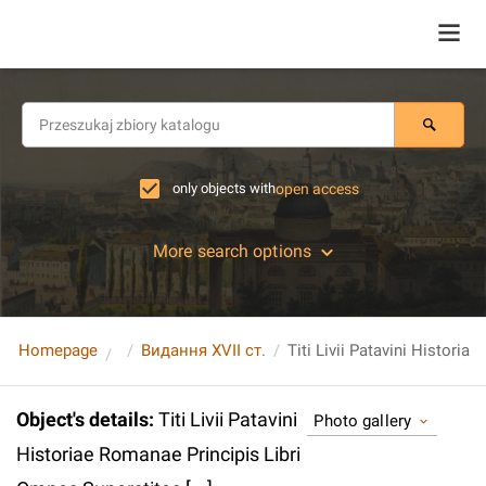
only objects with
open access
More search options
Homepage
Видання XVII ст.
Object's details
:
Titi Livii Patavini
Photo gallery
Historiae Romanae Principis Libri