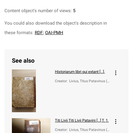
Content object's number of views:
5
You could also download the object's description in
these formats:
RDF
;
OAI-PMH
See also
Historiarum libri qui extant [...].
Creator
:
Livius, Titus Patavinus (5
9 a.C.-17)
Titi Livii
Titi Livii Patavini [...] T. 1.
Creator
:
Livius, Titus Patavinus (5