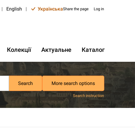
|
English
|
Українська
Share the page
Log in
Колекції
Актуальне
Каталог
Search
More search options
Search instruction