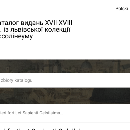
Polski
талог видань XVII-XVIII
. із львівської колекції
ссолінеуму
Panegyris: Mvlieri forti, et Sapienti Celsilsimae Principi, Sophiae Bathori, De Somlyo: