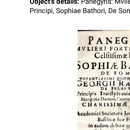
Object's details
:
Panegyris: Mvlie
Principi, Sophiae Bathori, De So