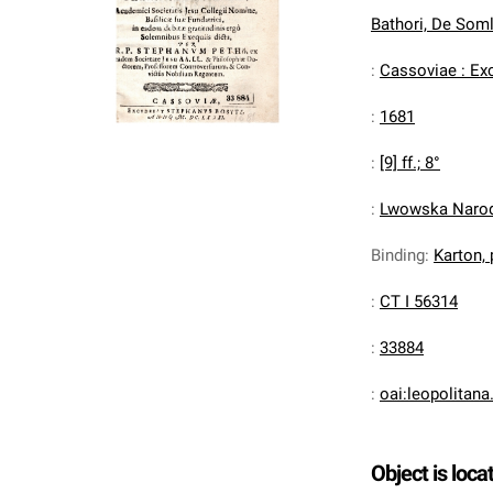
Bathori, De Som
:
Cassoviae : Ex
:
1681
:
[9] ff.; 8°
:
Lwowska Narodo
Binding
:
Karton,
:
CT I 56314
:
33884
:
oai:leopolitan
Object is loca