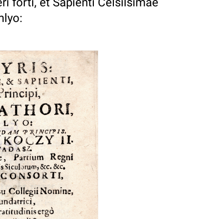
ri forti, et Sapienti Celsilsimae
mlyo: