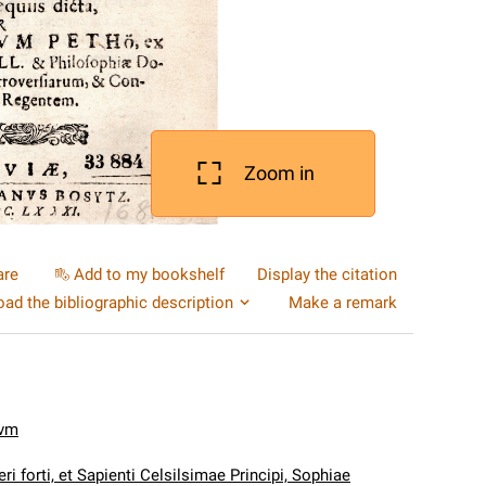
Zoom in
are
Add to my bookshelf
Display the citation
ad the bibliographic description
Make a remark
nvm
ri forti, et Sapienti Celsilsimae Principi, Sophiae