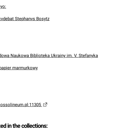
lyo:
cvdebat Stephanvs Bosytz
wa Naukowa Biblioteka Ukrainy im. V. Stefanyka
 papier marmurkowy
a.ossolineum.pl:11305
ted in the collections: