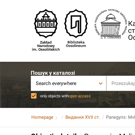
Ка
ст
О
Пошук у каталозі
Search everywhere
only objects with
open access
Homepage
Видання XVII ст.