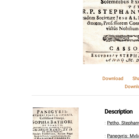
Download
Sh
Downlo
Description
:
Petho, Stepha
:
Panegyris: Mvlie