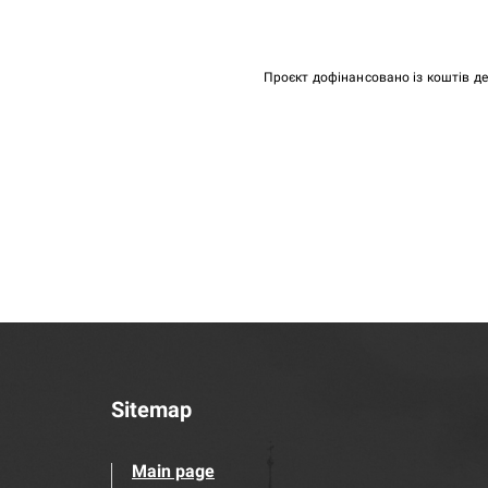
Проєкт дофінансовано із коштів д
Sitemap
Main page