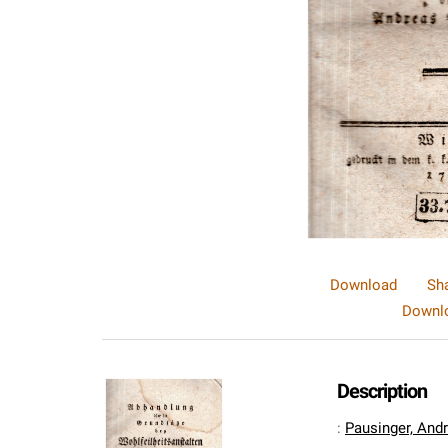
Download
Sh
Downlo
Description
:
Pausinger, And