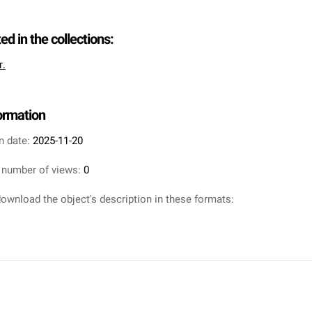
ted in the collections:
т.
formation
n date:
2025-11-20
 number of views:
0
ownload the object's description in these formats: