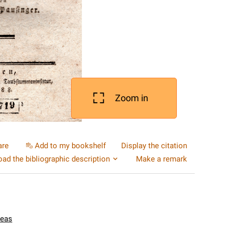
Zoom in
are
Add to my bookshelf
Display the citation
ad the bibliographic description
Make a remark
reas