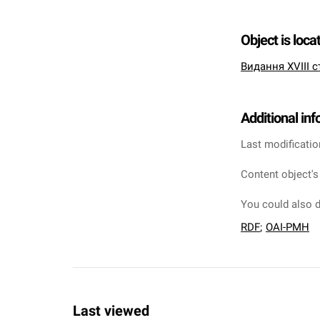
Object is loca
Видання XVIII с
Additional in
Last modificatio
Content object's
You could also d
RDF
;
OAI-PMH
Last viewed