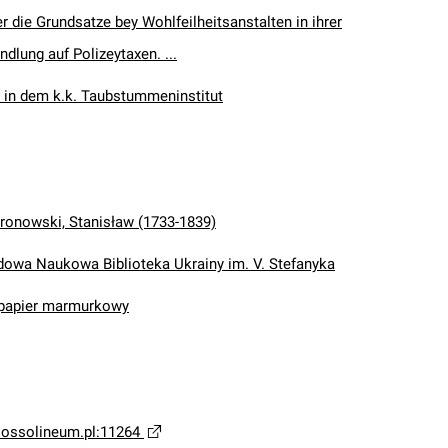
 die Grundsatze bey Wohlfeilheitsanstalten in ihrer
lung auf Polizeytaxen. ...
t in dem k.k. Taubstummeninstitut
ronowski, Stanisław (1733-1839)
wa Naukowa Biblioteka Ukrainy im. V. Stefanyka
 papier marmurkowy
a.ossolineum.pl:11264