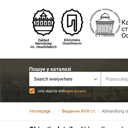
Ка
ст
О
Пошук у каталозі
Search everywhere
only objects with
open access
Homepage
Видання XVIII ст.