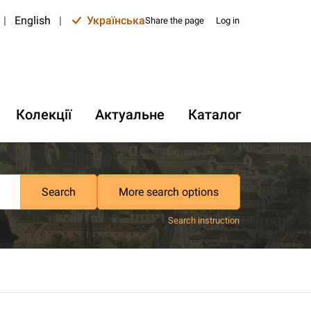
|
English
|
Українська
Share the page
Log in
Колекції
Актуальне
Каталог
Search
More search options
Search instruction