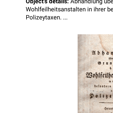
Object's details
:
Abhandlung ube
Wohlfeilheitsanstalten in ihrer
Polizeytaxen. ...