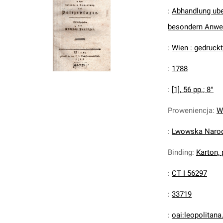
:
Abhandlung uber
besondern Anwend
:
Wien : gedruck
:
1788
:
[1], 56 pp.; 8°
Proweniencja
:
W
:
Lwowska Narodo
Binding
:
Karton,
:
CT I 56297
:
33719
:
oai:leopolitan