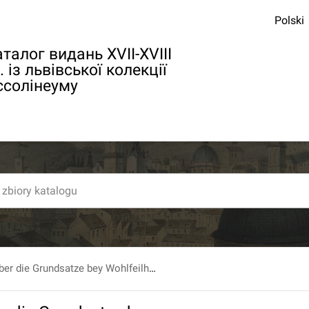
Polski
талог видань XVII-XVIII
. із львівської колекції
ссолінеуму
Abhandlung uber die Grundsatze bey Wohlfeilheitsanstalten in ihrer besondern Anwendlung auf Polizeytaxen. ...