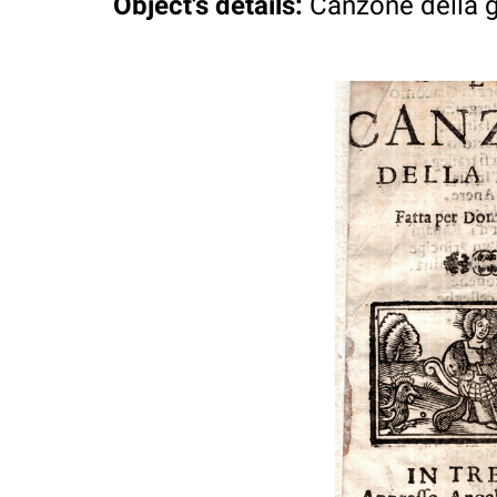
Object's details
:
Canzone della 