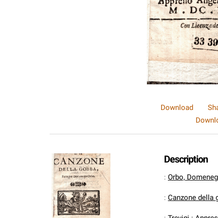
Download
Sh
Downlo
Description
:
Orbo, Domene
:
Canzone della 