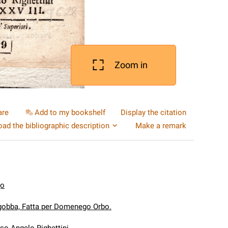
Zoom in
are
Add to my bookshelf
Display the citation
ad the bibliographic description
Make a remark
go
gobba, Fatta per Domenego Orbo.