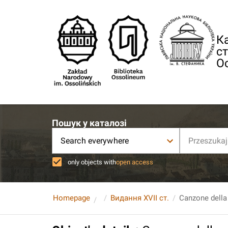
Ка
ст
О
Пошук у каталозі
Search everywhere
only objects with
open access
Homepage
Видання XVII ст.