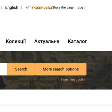
|
English
|
Українська
Share the page
Log in
Колекції
Актуальне
Каталог
Search
More search options
Search instruction