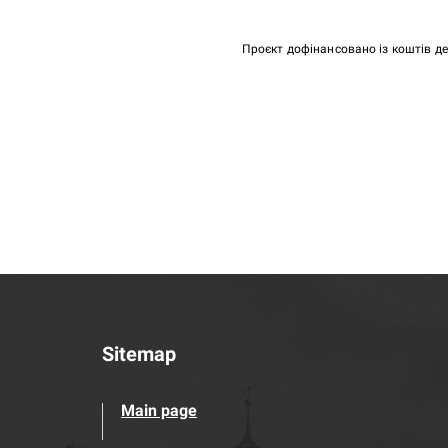
Проєкт дофінансовано із коштів д
Sitemap
Main page