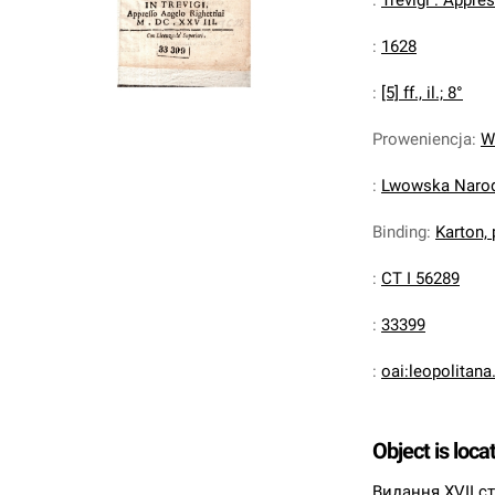
:
Trevigi : Appre
:
1628
:
[5] ff., il.; 8°
Proweniencja
:
W
:
Lwowska Narodo
Binding
:
Karton,
:
CT I 56289
:
33399
:
oai:leopolitan
Object is loca
Видання XVII ст