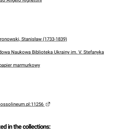
sso Angelo Righettini
ronowski, Stanisław (1733-1839)
wa Naukowa Biblioteka Ukrainy im. V. Stefanyka
 papier marmurkowy
a.ossolineum.pl:11256
ted in the collections:
.