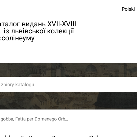
Polski
талог видань XVII-XVIII
. із львівської колекції
ссолінеуму
Canzone della gobba, Fatta per Domenego Orbo.