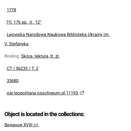
:
1778
:
[1], 176 pp., il.; 12°
:
Lwowska Narodowa Naukowa Biblioteka Ukrainy im.
V. Stefanyka
Binding
:
Skóra, tektura, tł. zł.
:
CT I 56235 / T. 2
:
33680
:
oai:leopolitana.ossolineum.pl:11193
Object is located in the collections:
Видання XVIII ст.