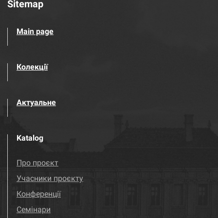
Sitemap
Main page
Колекції
Актуальне
Katalog
Про проєкт
Учасники проєкту
Конференції
Семінари