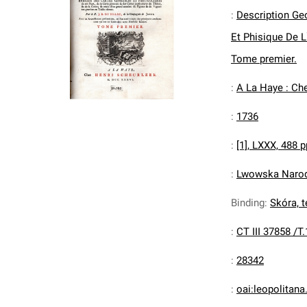
:
Description Geo
Et Phisique De L
Tome premier.
:
A La Haye : Che
:
1736
:
[1], LXXX, 488 pp.
:
Lwowska Narodo
Binding
:
Skóra, te
:
CT III 37858 /T.
:
28342
:
oai:leopolitan