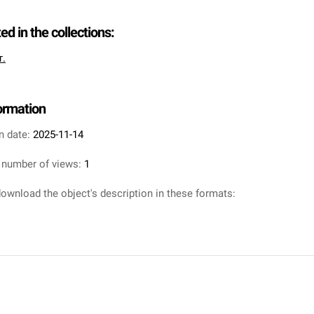
ted in the collections:
т.
formation
n date:
2025-11-14
 number of views:
1
ownload the object's description in these formats: