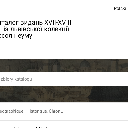
Polski
талог видань XVII-XVIII
. із львівської колекції
ссолінеуму
Description Geographique , Historique, Chronologique, Politique, Et Phisique De L`Empire De La Chine Et De La Tartarie Chinoise, ... Tome premier.