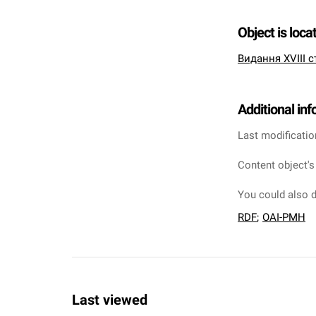
Object is loca
Видання XVIII с
Additional in
Last modificatio
Content object's
You could also d
RDF
;
OAI-PMH
Last viewed