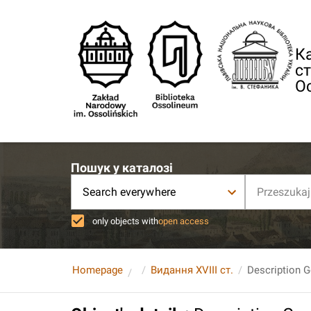
Ка
ст
О
Пошук у каталозі
Search everywhere
only objects with
open access
Homepage
Видання XVIII ст.