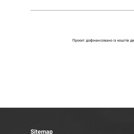
Проєкт дофінансовано із коштів д
Sitemap