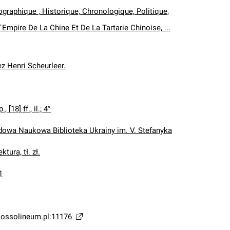
graphique , Historique, Chronologique, Politique,
`Empire De La Chine Et De La Tartarie Chinoise, ...
z Henri Scheurleer.
, [18] ff., il.; 4°
wa Naukowa Biblioteka Ukrainy im. V. Stefanyka
ktura, tł. zł.
1
a.ossolineum.pl:11176