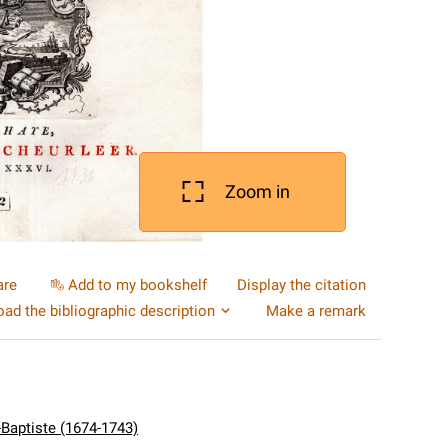
Zoom in
are
Add to my bookshelf
Display the citation
ad the bibliographic description
Make a remark
-Baptiste (1674-1743)