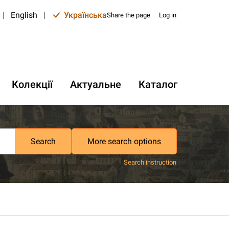
|
English
|
Українська
Share the page
Log in
Колекції
Актуальне
Каталог
Search
More search options
Search instruction