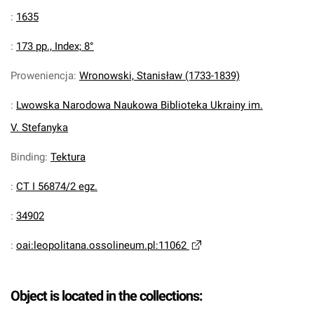
:
1635
:
173 pp., Index; 8°
Proweniencja
:
Wronowski, Stanisław (1733-1839)
:
Lwowska Narodowa Naukowa Biblioteka Ukrainy im.
V. Stefanyka
Binding
:
Tektura
:
CT I 56874/2 egz.
:
34902
:
oai:leopolitana.ossolineum.pl:11062
Object is located in the collections: