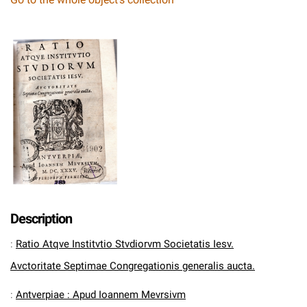
Description
:
Ratio Atqve Institvtio Stvdiorvm Societatis Iesv.
Avctoritate Septimae Congregationis generalis aucta.
:
Antverpiae : Apud Ioannem Mevrsivm