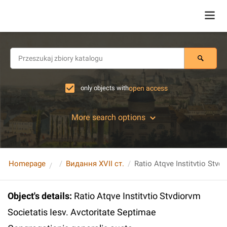
only objects with
open access
More search options
Homepage
Видання XVII ст.
Object's details
:
Ratio Atqve Institvtio Stvdiorvm
Societatis Iesv. Avctoritate Septimae