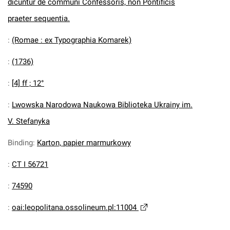
dicuntur de communi Confessoris, non Pontificis
praeter sequentia.
:
(Romae : ex Typographia Komarek)
:
(1736)
:
[4] ff ; 12°
:
Lwowska Narodowa Naukowa Biblioteka Ukrainy im.
V. Stefanyka
Binding
:
Karton, papier marmurkowy
:
CT I 56721
:
74590
:
oai:leopolitana.ossolineum.pl:11004