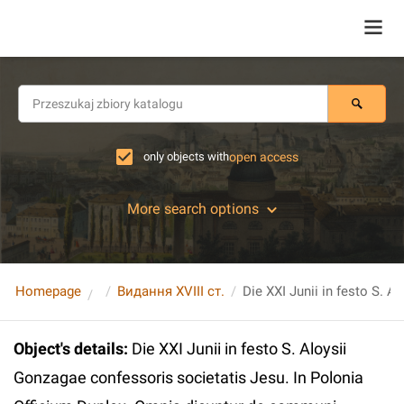
only objects with
open access
More search options
Homepage
Видання XVIII ст.
Object's details
:
Die XXI Junii in festo S. Aloysii
Gonzagae confessoris societatis Jesu. In Polonia