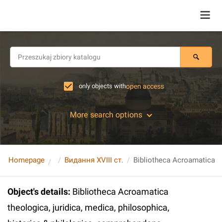
only objects with
open access
More search options
Homepage
Видання XVIII ст.
Object's details
:
Bibliotheca Acroamatica
theologica, juridica, medica, philosophica,