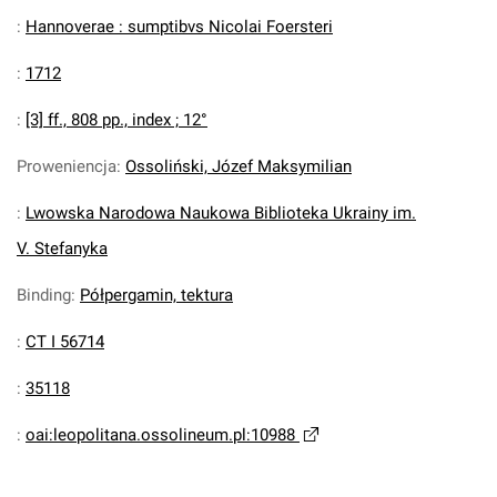
:
Hannoverae : sumptibvs Nicolai Foersteri
:
1712
:
[3] ff., 808 pp., index ; 12°
Proweniencja
:
Ossoliński, Józef Maksymilian
:
Lwowska Narodowa Naukowa Biblioteka Ukrainy im.
V. Stefanyka
Binding
:
Półpergamin, tektura
:
CT I 56714
:
35118
:
oai:leopolitana.ossolineum.pl:10988