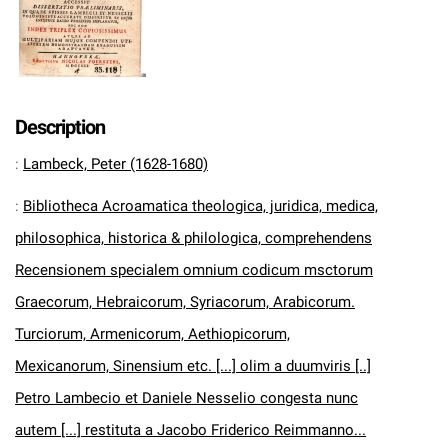
Description
:
Lambeck, Peter (1628-1680)
:
Bibliotheca Acroamatica theologica, juridica, medica,
philosophica, historica & philologica, comprehendens
Recensionem specialem omnium codicum msctorum
Graecorum, Hebraicorum, Syriacorum, Arabicorum.
Turciorum, Armenicorum, Aethiopicorum,
Mexicanorum, Sinensium etc. [...] olim a duumviris [..]
Petro Lambecio et Daniele Nesselio congesta nunc
autem [...] restituta a Jacobo Friderico Reimmanno...