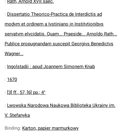
:
Rath, Arnold XVII saec.
:
Dissertatio Theorico-Practica de Interdictis ad
modvm et ordinem a Ivstiniano in Institvtionibvs
servatvm elvcidatis. Quam... Praeside... Arnoldo Rath...
Publice propugnandam suscepit Georgivs Benedictvs
Wagner...
:
Ingolstadii : apud Joannem Simonem Knab
:
1670
:
[3] ff., 57, [6] pp.; 4°
:
Lwowska Narodowa Naukowa Biblioteka Ukrainy im.
V. Stefanyka
Binding
:
Karton, papier marmurkowy