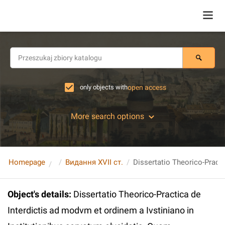
only objects with
open access
More search options
Homepage
Видання XVII ст.
Object's details
:
Dissertatio Theorico-Practica de
Interdictis ad modvm et ordinem a Ivstiniano in