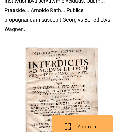
Institvtionibvs servatvm elvcidatis. Quam...
Praeside... Arnoldo Rath... Publice
propugnandam suscepit Georgivs Benedictvs
Wagner...
Zoom in