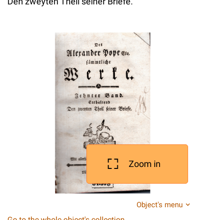
Den zweyten Theil seiner Briefe.
Zoom in
Object's menu
Go to the whole object's collection