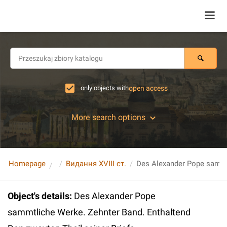
only objects with
open access
More search options
Homepage
Видання XVIII ст.
Object's details
:
Des Alexander Pope
sammtliche Werke. Zehnter Band. Enthaltend