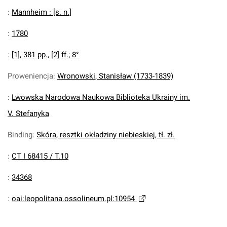
:
Mannheim : [s. n.]
:
1780
:
[1], 381 pp., [2] ff.; 8°
Proweniencja
:
Wronowski, Stanisław (1733-1839)
:
Lwowska Narodowa Naukowa Biblioteka Ukrainy im.
V. Stefanyka
Binding
:
Skóra, resztki okładziny niebieskiej, tł. zł.
:
CT I 68415 / T.10
:
34368
:
oai:leopolitana.ossolineum.pl:10954