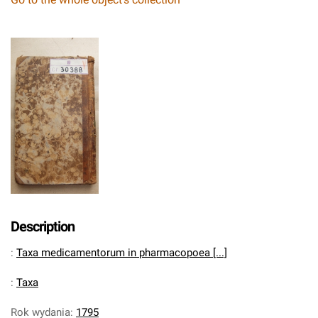
Description
:
Taxa medicamentorum in pharmacopoea [...]
:
Taxa
Rok wydania
:
1795