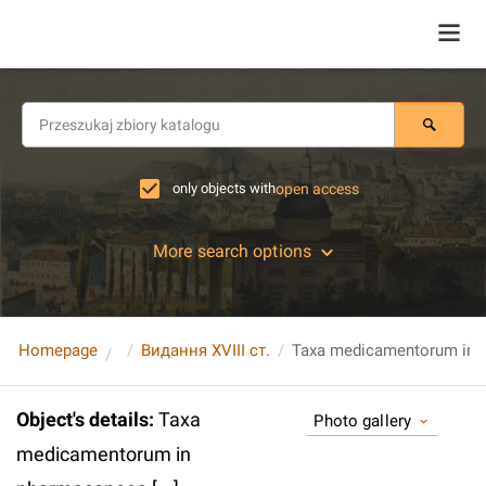
only objects with
open access
More search options
Homepage
Видання XVIII ст.
Taxa medicamentorum in p
Object's details
:
Taxa
Photo gallery
medicamentorum in