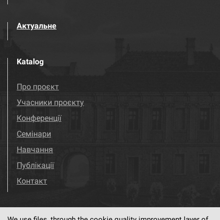
Актуальне
Katalog
Про проєкт
Учасники проєкту
Конференції
Семінари
Навчання
Публікації
Контакт
We use files, through the cookie quality improvement layer of