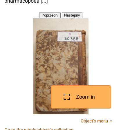
pharmacopoea [...]
Zoom in
Object's menu
Go to the whole object's collection