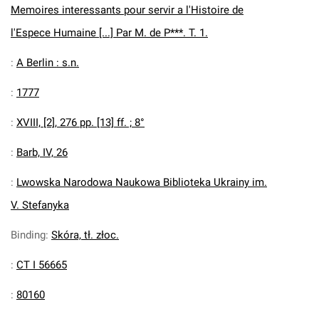
Memoires interessants pour servir a l'Histoire de
l'Espece Humaine [...] Par M. de P***. T. 1.
:
A Berlin : s.n.
:
1777
:
XVIII, [2], 276 pp. [13] ff. ; 8°
:
Barb, IV, 26
:
Lwowska Narodowa Naukowa Biblioteka Ukrainy im.
V. Stefanyka
Binding
:
Skóra, tł. złoc.
:
CT I 56665
:
80160