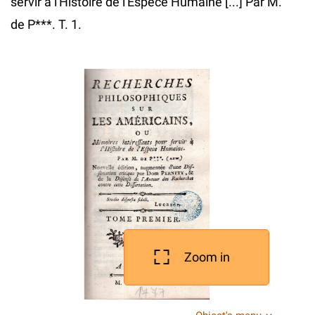
servir a l'Histoire de l'Espece Humaine [...] Par M.
de P***. T. 1.
Zoom in