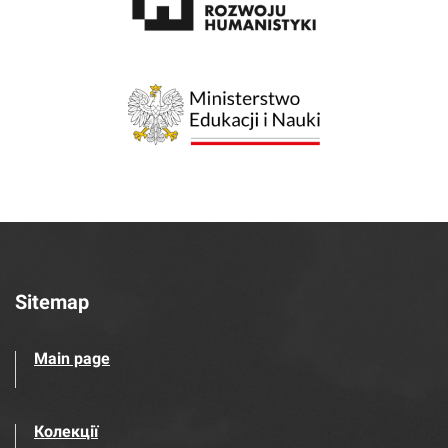
Sitemap
Main page
Колекції