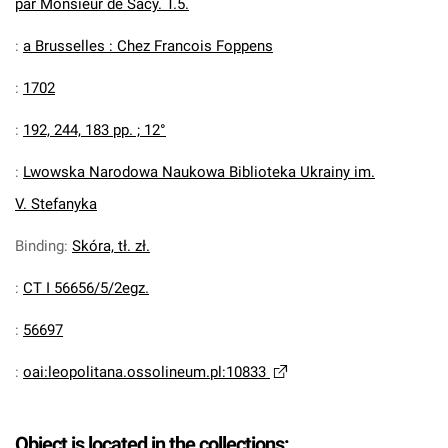
par Monsieur de Sacy. T.5.
:
a Brusselles : Chez Francois Foppens
:
1702
:
192, 244, 183 pp. ; 12°
:
Lwowska Narodowa Naukowa Biblioteka Ukrainy im.
V. Stefanyka
Binding
:
Skóra, tł. zł.
:
CT I 56656/5/2egz.
:
56697
:
oai:leopolitana.ossolineum.pl:10833
Object is located in the collections: