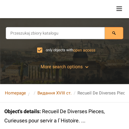
only objects with
open access
More search options
Homepage
Видання XVIII ст.
Object's details
:
Recueil De Diverses Pieces,
Curieuses pour servir a l`Histoire. ...