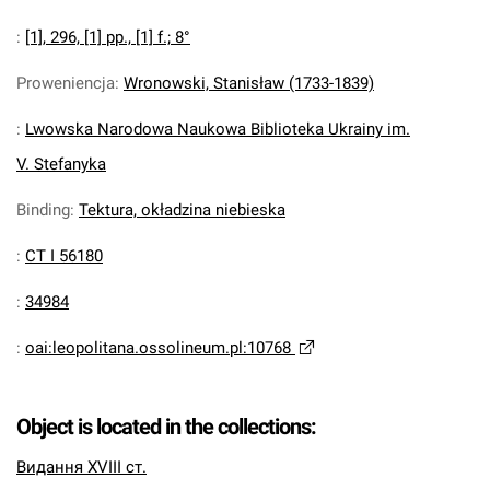
:
[1], 296, [1] pp., [1] f.; 8°
Proweniencja
:
Wronowski, Stanisław (1733-1839)
:
Lwowska Narodowa Naukowa Biblioteka Ukrainy im.
V. Stefanyka
Binding
:
Tektura, okładzina niebieska
:
CT I 56180
:
34984
:
oai:leopolitana.ossolineum.pl:10768
Object is located in the collections:
Видання XVIII ст.