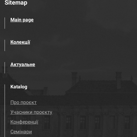
Sitemap
Main page
Колекції
Актуальне
Katalog
Про проєкт
Учасники проєкту
Конференції
Семінари