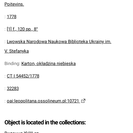
Poitevins.
:
1778
:
[1] f., 120 pp., 8°
:
Lwowska Narodowa Naukowa Biblioteka Ukrainy im.
V. Stefanyka
Binding
:
Karton, okładzina niebieska
:
CT I 54452/1778
:
32283
:
oai:leopolitana.ossolineum.pl:10721
Object is located in the collections: