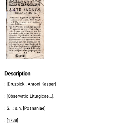
Description
:
[Druzbicki, Antoni Kasper]
:
[Observatio Liturgicae...].
:
S.l.: s.n. [Posnaniae]
:
[1738]