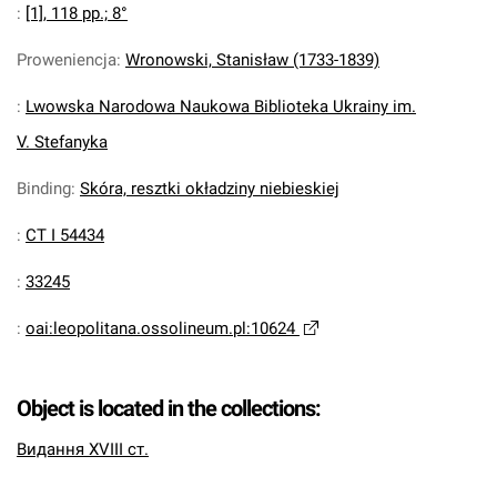
:
[1], 118 pp.; 8°
Proweniencja
:
Wronowski, Stanisław (1733-1839)
:
Lwowska Narodowa Naukowa Biblioteka Ukrainy im.
V. Stefanyka
Binding
:
Skóra, resztki okładziny niebieskiej
:
CT I 54434
:
33245
:
oai:leopolitana.ossolineum.pl:10624
Object is located in the collections:
Видання XVIII ст.