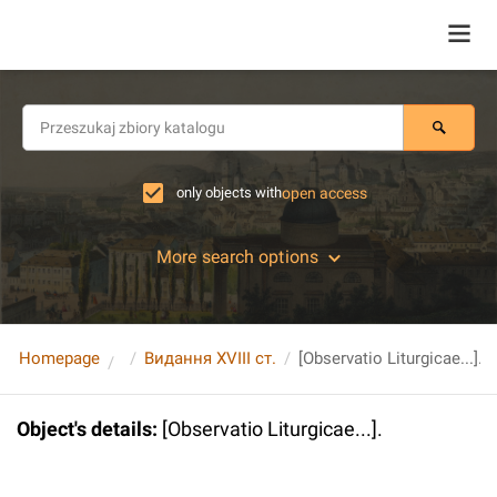
only objects with
open access
More search options
Homepage
Видання XVIII ст.
[Observatio Liturgicae...].
Object's details
:
[Observatio Liturgicae...].