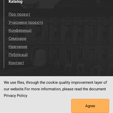
Katalog
Про проєкт
Учасники проєкту
Конференції
Семінари
Навчання
Публікації
Контакт
We use files, through the cookie quality improvement layer of
Visit us!
Facebook
our website.For more information, please read the document
Privacy Policy
Agree
This service runs on
dLibra6.4.18-SNAPSHOT
software created by
PSNC