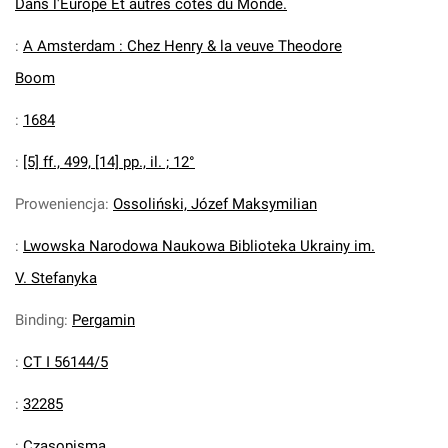
Dans l'Europe Et autres cotes du Monde.
:
A Amsterdam : Chez Henry & la veuve Theodore
Boom
:
1684
:
[5] ff., 499, [14] pp., il. ; 12°
Proweniencja
:
Ossoliński, Józef Maksymilian
:
Lwowska Narodowa Naukowa Biblioteka Ukrainy im.
V. Stefanyka
Binding
:
Pergamin
:
CT I 56144/5
:
32285
:
Czasopisma