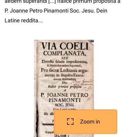
aedem superandi [...] Italice primum proposita a
P. Joanne Petro Pinamonti Soc. Jesu. Dein
Latine reddita...
Zoom in