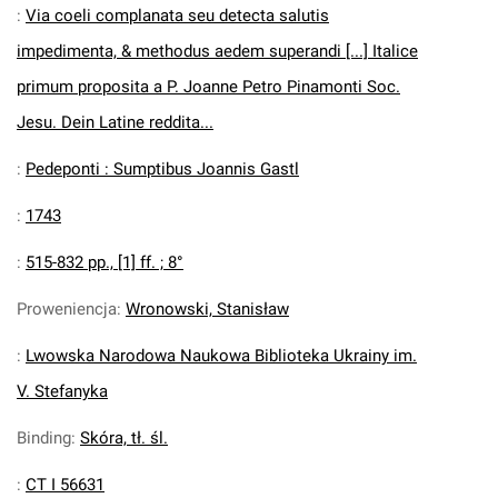
:
Via coeli complanata seu detecta salutis
impedimenta, & methodus aedem superandi [...] Italice
primum proposita a P. Joanne Petro Pinamonti Soc.
Jesu. Dein Latine reddita...
:
Pedeponti : Sumptibus Joannis Gastl
:
1743
:
515-832 pp., [1] ff. ; 8°
Proweniencja
:
Wronowski, Stanisław
:
Lwowska Narodowa Naukowa Biblioteka Ukrainy im.
V. Stefanyka
Binding
:
Skóra, tł. śl.
:
CT I 56631