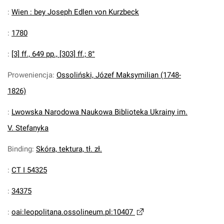
:
Wien : bey Joseph Edlen von Kurzbeck
:
1780
:
[3] ff., 649 pp., [303] ff.; 8°
Proweniencja
:
Ossoliński, Józef Maksymilian (1748-
1826)
:
Lwowska Narodowa Naukowa Biblioteka Ukrainy im.
V. Stefanyka
Binding
:
Skóra, tektura, tł. zł.
:
CT I 54325
:
34375
:
oai:leopolitana.ossolineum.pl:10407