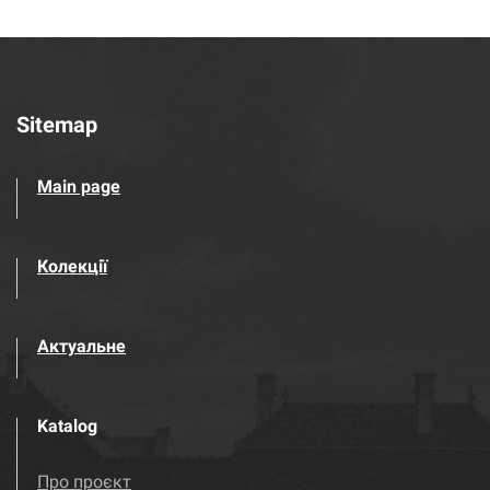
Sitemap
Main page
Колекції
Актуальне
Katalog
Про проєкт