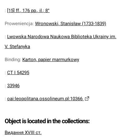
:
[15] ff., 176 pp., il.; 8°
Proweniencja
:
Wronowski, Stanisław (1733-1839)
:
Lwowska Narodowa Naukowa Biblioteka Ukrainy im.
V. Stefanyka
Binding
:
Karton, papier marmurkowy
:
CT I 54295
:
33946
:
oai:leopolitana.ossolineum.pl:10366
Object is located in the collections:
Видання XVIII ст.