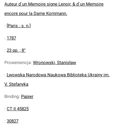
Auteur d`un Memoire signe Lenoir, & d`un Memoire
encore pour la Dame Kornmann.
:
[Paris : s. n.]
:
1787
:
23 pp. ; 8°
Proweniencja
:
Wronowski, Stanisław
:
Lwowska Narodowa Naukowa Biblioteka Ukrainy im.
V. Stefanyka
Binding
:
Papier
:
CT II 45825
:
30827