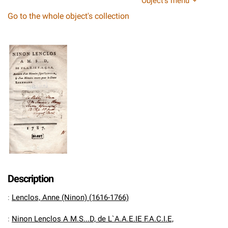
Object's menu
Go to the whole object's collection
Description
:
Lenclos, Anne (Ninon) (1616-1766)
:
Ninon Lenclos A M.S...D, de L`A.A.E.IE F.A.C.I.E,