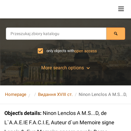
only objects with
open access
More search options
Homepage
Видання XVIII ст.
Object's details
:
Ninon Lenclos A M.S...D, de
L`A.A.E.IE F.A.C.I.E, Auteur d`un Memoire signe