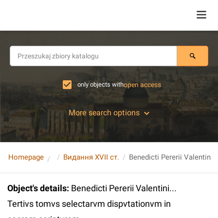
only objects with
open access
More search options
Homepage
Видання XVII ст.
Object's details
:
Benedicti Pererii Valentini...
Tertivs tomvs selectarvm dispvtationvm in