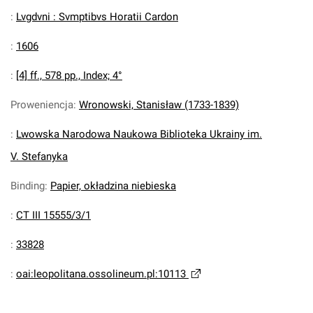
:
Lvgdvni : Svmptibvs Horatii Cardon
:
1606
:
[4] ff., 578 pp., Index; 4°
Proweniencja
:
Wronowski, Stanisław (1733-1839)
:
Lwowska Narodowa Naukowa Biblioteka Ukrainy im.
V. Stefanyka
Binding
:
Papier, okładzina niebieska
:
CT III 15555/3/1
:
33828
:
oai:leopolitana.ossolineum.pl:10113