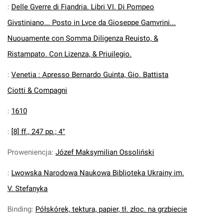
:
Delle Gverre di Fiandria. Libri VI. Di Pompeo
Givstiniano... Posto in Lvce da Gioseppe Gamvrini...
Nuouamente con Somma Diligenza Reuisto, &
Ristampato. Con Lizenza, & Priuilegio.
:
Venetia : Apresso Bernardo Guinta, Gio. Battista
Ciotti & Compagni
:
1610
:
[8] ff., 247 pp.; 4°
Proweniencja
:
Józef Maksymilian Ossoliński
:
Lwowska Narodowa Naukowa Biblioteka Ukrainy im.
V. Stefanyka
Binding
:
Półskórek, tektura, papier, tł. złoc. na grzbiecie