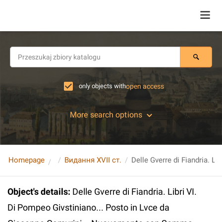
only objects with
open access
More search options
Homepage
Видання XVII ст.
Object's details
:
Delle Gverre di Fiandria. Libri VI.
Di Pompeo Givstiniano... Posto in Lvce da