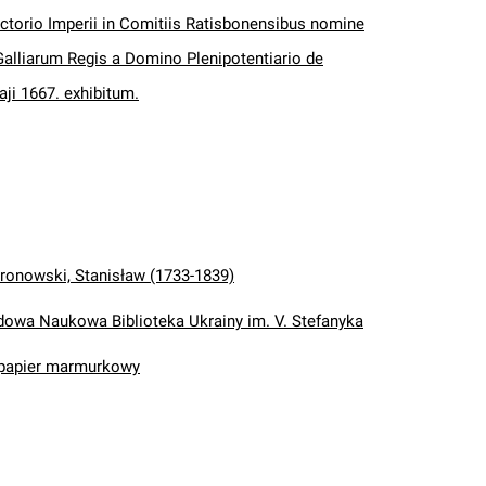
ectorio Imperii in Comitiis Ratisbonensibus nomine
Galliarum Regis a Domino Plenipotentiario de
aji 1667. exhibitum.
ronowski, Stanisław (1733-1839)
wa Naukowa Biblioteka Ukrainy im. V. Stefanyka
 papier marmurkowy