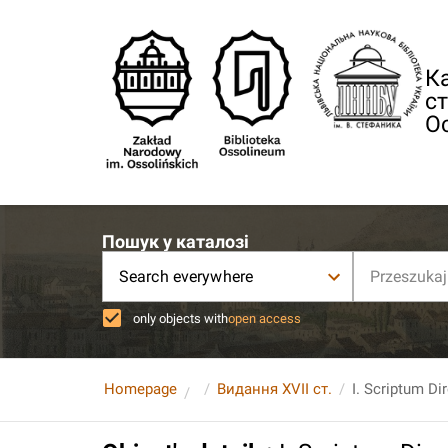
Ка
ст
О
Пошук у каталозі
Search everywhere
only objects with
open access
Homepage
Видання XVII ст.