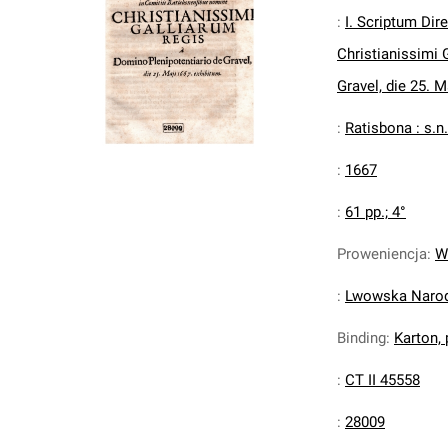
:
I. Scriptum Dir
Christianissimi 
Gravel, die 25. M
:
Ratisbona : s.n.
:
1667
:
61 pp.; 4°
Proweniencja
:
W
:
Lwowska Narodo
Binding
:
Karton,
:
CT II 45558
:
28009