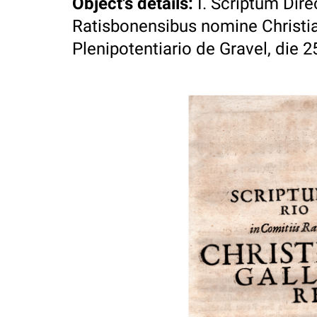
Object's details
:
I. Scriptum Dire
Ratisbonensibus nomine Christi
Plenipotentiario de Gravel, die 2