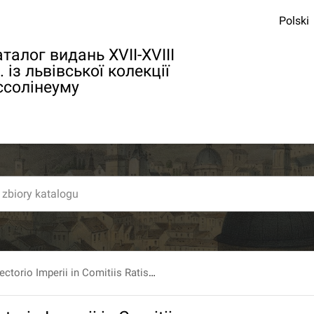
Polski
талог видань XVII-XVIII
. із львівської колекції
ссолінеуму
I. Scriptum Directorio Imperii in Comitiis Ratisbonensibus nomine Christianissimi Galliarum Regis a Domino Plenipotentiario de Gravel, die 25. Maji 1667. exhibitum.