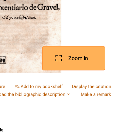
Zoom in
are
Add to my bookshelf
Display the citation
ad the bibliographic description
Make a remark
de