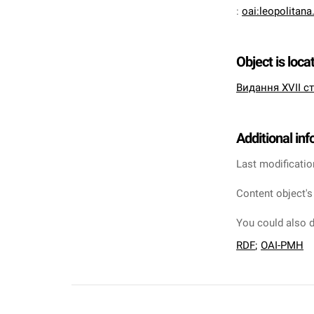
:
oai:leopolitan
Object is loca
Видання XVII ст
Additional in
Last modificatio
Content object's
You could also d
RDF
;
OAI-PMH