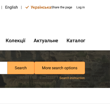
|
English
|
Українська
Share the page
Log in
Колекції
Актуальне
Каталог
Search
More search options
Search instruction