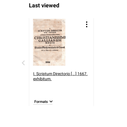
Last viewed
I. Scriptum Directorio [...] 1667.
exhibitum.
Formats