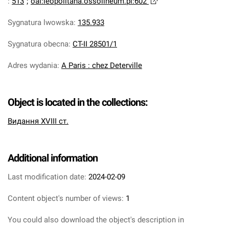
:
513
;
oai:leopolitana.ossolineum.pl:602
Sygnatura lwowska
:
135.933
Sygnatura obecna
:
CT-II 28501/1
Adres wydania
:
A Paris : chez Deterville
Object is located in the collections:
Видання XVIII ст.
Additional information
Last modification date:
2024-02-09
Content object's number of views:
1
You could also download the object's description in