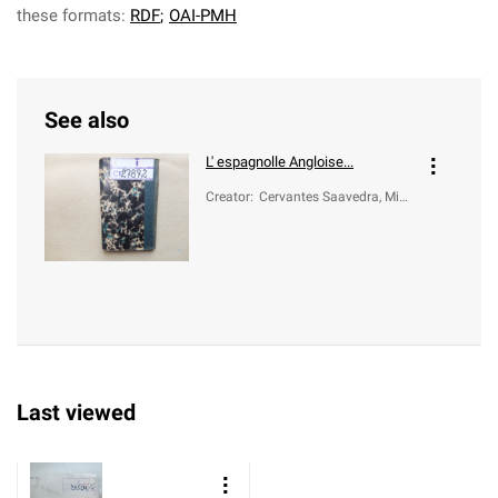
these formats:
RDF
;
OAI-PMH
See also
L' espagnolle Angloise...
Creator
:
Cervantes Saavedra, Migu
el de (1547-1616)
Last viewed