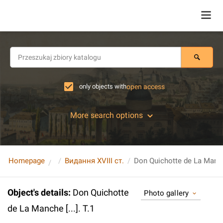
only objects with
open access
More search options
Homepage
Видання XVIII ст.
Don Quichotte de La Manche 
Object's details
:
Don Quichotte
Photo gallery
de La Manche [...]. T.1