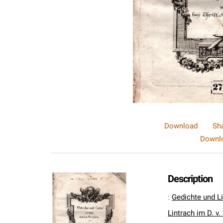
Download
Sh
Downlo
Description
:
Gedichte und L
Lintrach im D. v.