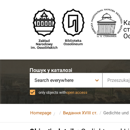
Ка
ст
О
Пошук у каталозі
Search everywhere
only objects with
open access
Homepage
Видання XVIII ст.