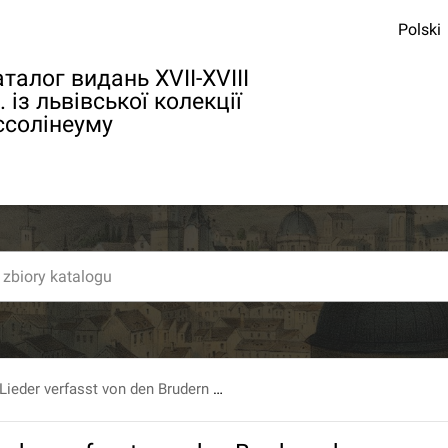
Polski
талог видань XVII-XVIII
. із львівської колекції
ссолінеуму
Gedichte und Lieder verfasst von den Brudern der Loge zur Wahren Lintrach im D. v. W.