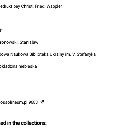
edrukt bey Christ. Fried. Wappler
4°
ronowski, Stanisław
wa Naukowa Biblioteka Ukrainy im. V. Stefanyka
 okładzina niebieska
a.ossolineum.pl:9683
ted in the collections: