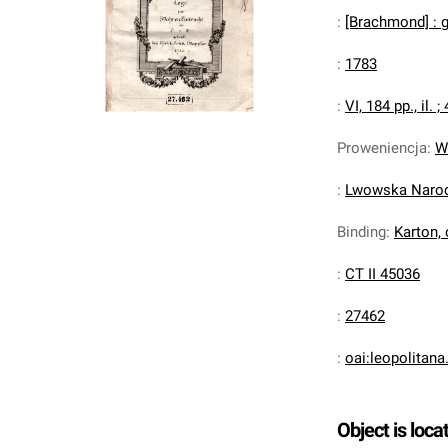
:
[Brachmond] : g
:
1783
:
VI, 184 pp., il. ; 
Proweniencja
:
W
:
Lwowska Narodo
Binding
:
Karton,
:
CT II 45036
:
27462
:
oai:leopolitan
Object is loca