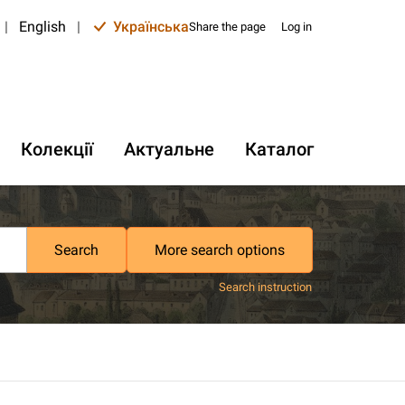
|
English
|
Українська
Share the page
Log in
Колекції
Актуальне
Каталог
Search
More search options
Search instruction