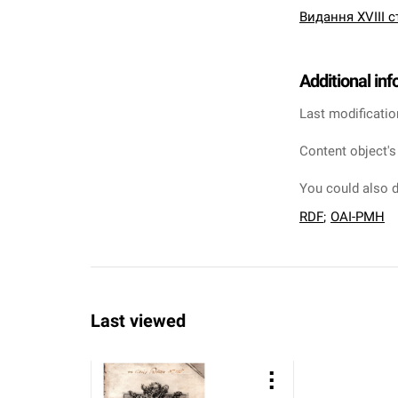
Видання XVIII с
Additional in
Last modificatio
Content object's
You could also d
RDF
;
OAI-PMH
Last viewed