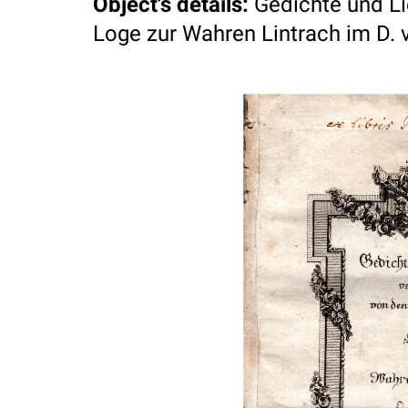
Object's details
:
Gedichte und Li
Loge zur Wahren Lintrach im D. v