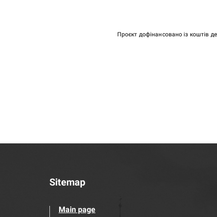
Проєкт дофінансовано із коштів д
Sitemap
Main page