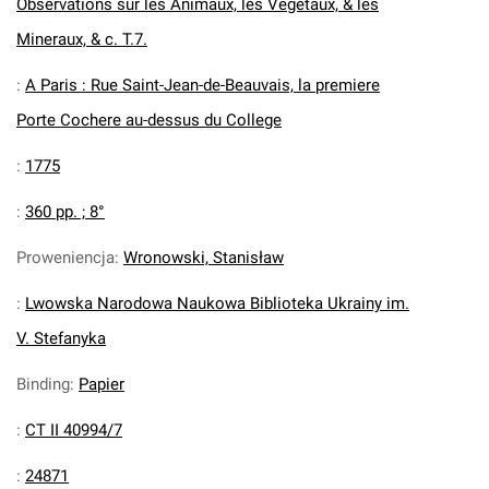
Observations sur les Animaux, les Vegetaux, & les
Mineraux, & c. T.7.
:
A Paris : Rue Saint-Jean-de-Beauvais, la premiere
Porte Cochere au-dessus du College
:
1775
:
360 pp. ; 8°
Proweniencja
:
Wronowski, Stanisław
:
Lwowska Narodowa Naukowa Biblioteka Ukrainy im.
V. Stefanyka
Binding
:
Papier
:
CT II 40994/7
:
24871