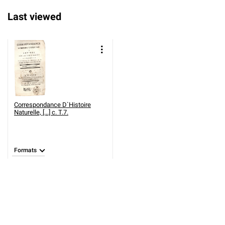
Last viewed
Correspondance D`Histoire
Naturelle, [...] c. T.7.
Formats