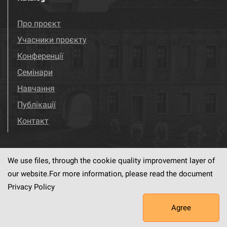
Про проєкт
Учасники проєкту
Конференції
Семінари
Навчання
Публікації
Контакт
We use files, through the cookie quality improvement layer of
Visit us!
Facebook
our website.For more information, please read the document
Privacy Policy
Agree
This service runs on
dLibra6.4.18-SNAPSHOT
software created by
PSNC