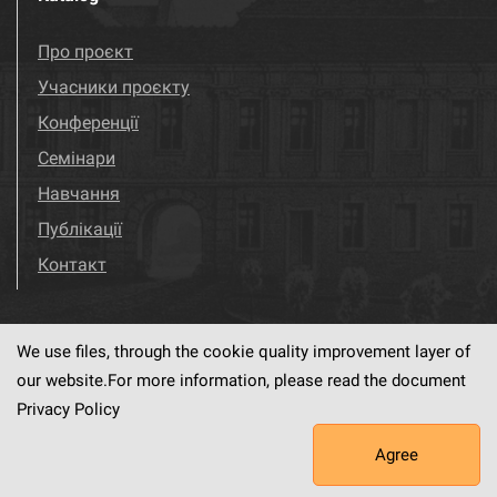
Про проєкт
Учасники проєкту
Конференції
Семінари
Навчання
Публікації
Контакт
We use files, through the cookie quality improvement layer of
Visit us!
Facebook
our website.For more information, please read the document
Privacy Policy
Agree
This service runs on
dLibra6.4.18-SNAPSHOT
software created by
PSNC