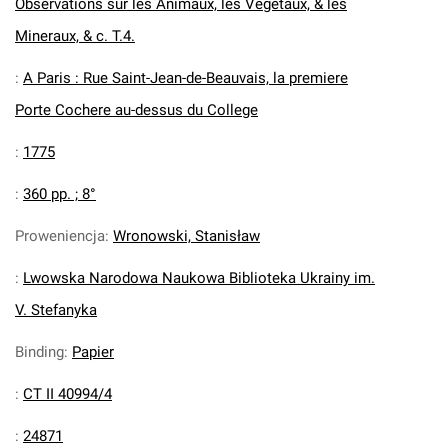
Observations sur les Animaux, les Vegetaux, & les
Mineraux, & c. T.4.
:
A Paris : Rue Saint-Jean-de-Beauvais, la premiere
Porte Cochere au-dessus du College
:
1775
:
360 pp. ; 8°
Proweniencja
:
Wronowski, Stanisław
:
Lwowska Narodowa Naukowa Biblioteka Ukrainy im.
V. Stefanyka
Binding
:
Papier
:
CT II 40994/4
:
24871