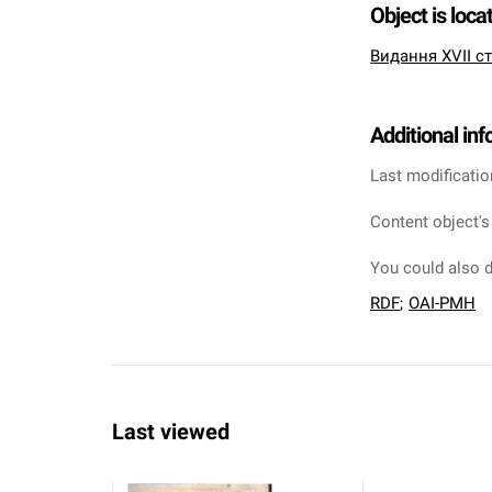
Object is loca
Видання XVII ст
Additional in
Last modificatio
Content object's
You could also d
RDF
;
OAI-PMH
Last viewed