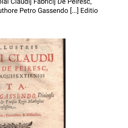
colai Claudij Fabricij De Peiresc,
thore Petro Gassendo [...] Editio