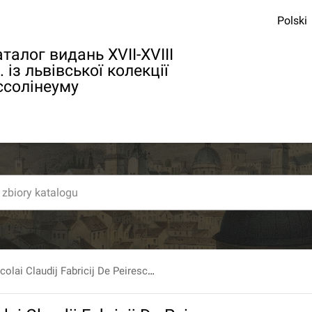
Polski
талог видань XVII-XVIII
. із львівської колекції
ссолінеуму
Viri Illustris Nicolai Claudij Fabricij De Peiresc, Senatoris Aquisextiensis Vita. Authore Petro Gassendo [...] Editio 3...