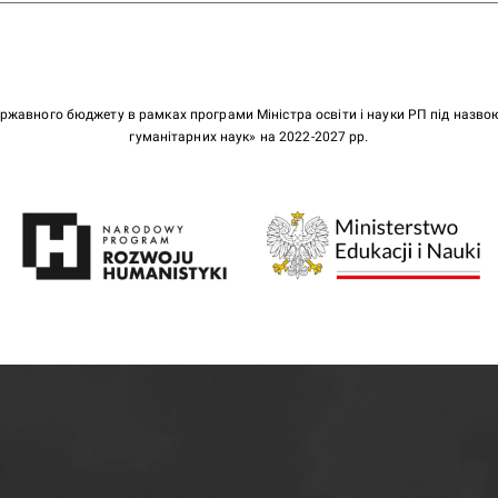
ержавного бюджету в рамках програми Міністра освіти і науки РП під назв
гуманітарних наук» на 2022-2027 рр.