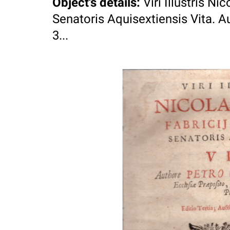
Object's details
:
Viri Illustris Ni
Senatoris Aquisextiensis Vita. Au
3...