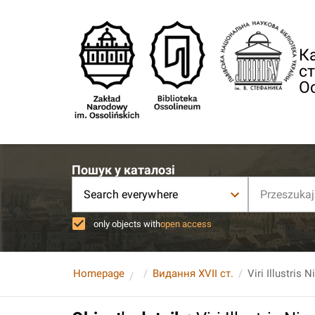
Ка
ст
О
Пошук у каталозі
Search everywhere
only objects with
open access
Homepage
Видання XVII ст.