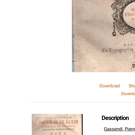
Download
Sh
Downlo
Description
:
Gassendi, Pierr