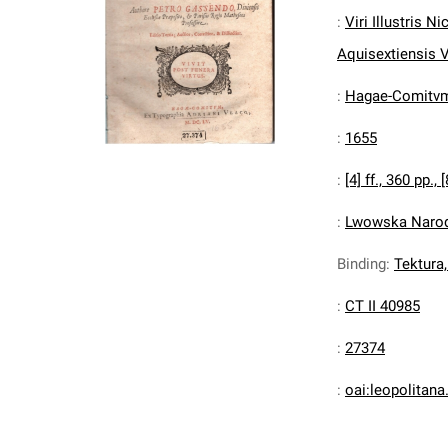
:
Viri Illustris N
Aquisextiensis Vi
:
Hagae-Comitvm 
:
1655
:
[4] ff., 360 pp., [
:
Lwowska Narodo
Binding
:
Tektura
:
CT II 40985
:
27374
:
oai:leopolitan