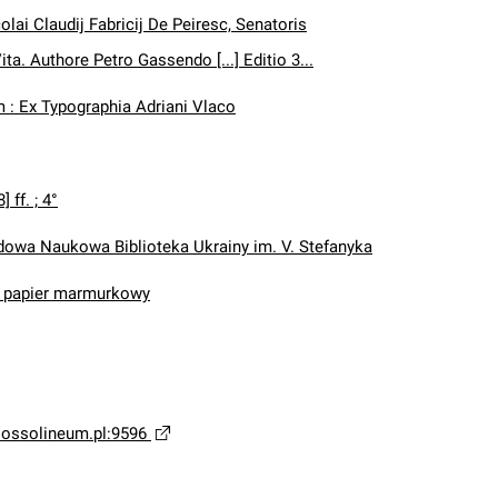
icolai Claudij Fabricij De Peiresc, Senatoris
ta. Authore Petro Gassendo [...] Editio 3...
: Ex Typographia Adriani Vlaco
8] ff. ; 4°
wa Naukowa Biblioteka Ukrainy im. V. Stefanyka
, papier marmurkowy
a.ossolineum.pl:9596