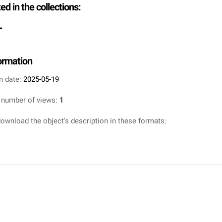
ted in the collections:
.
formation
n date:
2025-05-19
 number of views:
1
ownload the object's description in these formats: