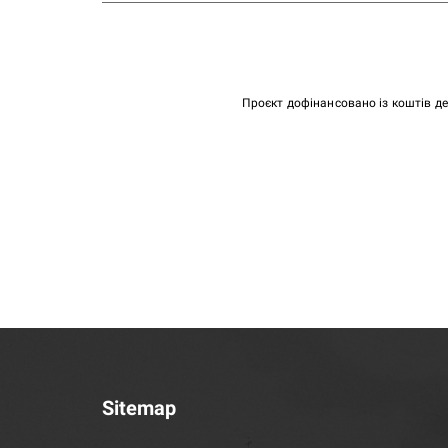
Проєкт дофінансовано із коштів д
Sitemap