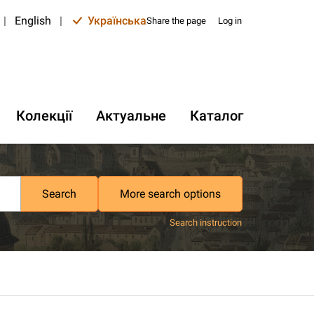
|
English
|
Українська
Share the page
Log in
Колекції
Актуальне
Каталог
Search
More search options
Search instruction