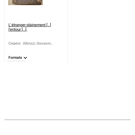
L' étranger plainement [...]
l'entour [...].
Creator
:
Albrizzi, Giovanni
Battista (1698-1777)
Formats