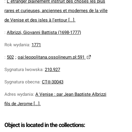
:
L' étranger plainement instruit des choses les plus
rares et curieuses, anciennes et modernes de la ville
de Venise et des isles à l'entour [...].
:
Albrizzi, Giovanni Battista (1698-1777)
Rok wydania
:
1771
:
502
;
oai:leopolitana.ossolineum.pl:591
Sygnatura lwowska
:
210.927
Sygnatura obecna
:
CT-II-30043
Adres wydania
:
A Venise : par Jean Baptiste Albrizzi
fils de Jerome [...].
Object is located in the collections: